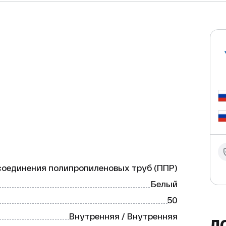
предназначенный для соединения 
водоснабжения. Она обеспечивает 
 её незаменимым элементом при 
соединения полипропиленовых труб (ППР)
яя.

Белый
50
Внутренняя / Внутренняя
Д
°С.
