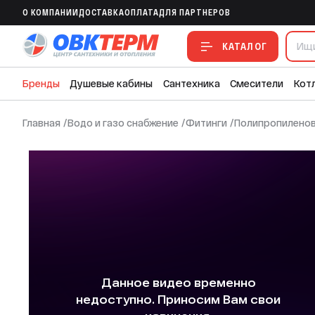
Муфта 50 БЕЛАЯ PP-R (RTP) (100/10)
O КОМПАНИИ
ДОСТАВКА
ОПЛАТА
ДЛЯ ПАРТНЕРОВ
В ИЗБРАННОЕ
В СРАВНЕНИЕ
В СМЕТУ
КАТАЛОГ
Бренды
Душевые кабины
Сантехника
Смесители
Кот
Главная
/
Водо и газо снабжение
/
Фитинги
/
Полипропиленов