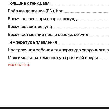
Толщина стенки, мм
* Минимальная температура хранения: -30 °С.

* Температура плавления: >146 °С.

Рабочее давление (PN), bar
Изготовлена муфта в соответствии с ГОСТ 32415
Время нагрева при сварке, секунд
Муфта относится к группе горючести Г4.

Время сварки, секунд
Время нагрева при сварке — 18 секунд, время сва
Время остывания после сварки, секунд
сварки — 250 секунд. Минимально допустимая т
Температура плавления
+5 °C. Настроечная рабочая температура сварочн
муфты — 50 лет, гарантия производителя — 10 ле
Настроечная рабочая температура сварочного 
Максимальная температура рабочей среды
Минимальная температура хранения
РАСКРЫТЬ ↓
Минимально допустимая температура для монт
ГОСТ или ТУ
Группа горючести
Материал
Срок службы