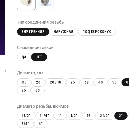
Тип соединения резьбы
ВНУТРЕННЯЯ
НАРУЖНАЯ
ПОД ЕВРОКОНУС
С накидной гайкой
ДА
НЕТ
Диаметр, мм
110
20
20 / 16
25
32
40
50
6
75
90
Диаметр резьбы, дюймов
1 1/2"
1 1/4"
1"
1/2"
16
2 1/2"
2"
3/4"
4"