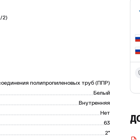
2)

 продукт, предназначенный для 
овлена из полипропилена PPR-100 тип 3 
и.

соединения полипропиленовых труб (ППР)
Белый
Внутренняя
Нет
Д
63
C.

2"