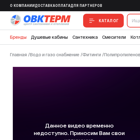
МРВ 63 * 2" БЕЛАЯ PP-R (RTP) (12/2)
O КОМПАНИИ
ДОСТАВКА
ОПЛАТА
ДЛЯ ПАРТНЕРОВ
В ИЗБРАННОЕ
В СРАВНЕНИЕ
В СМЕТУ
КАТАЛОГ
Бренды
Душевые кабины
Сантехника
Смесители
Кот
Главная
/
Водо и газо снабжение
/
Фитинги
/
Полипропиленов