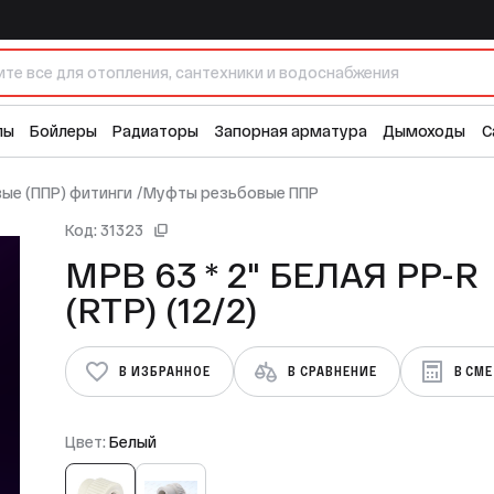
1
лы
Бойлеры
Радиаторы
Запорная арматура
Дымоходы
С
ые (ППР) фитинги
/
Муфты резьбовые ППР
Код: 31323
МРВ 63 * 2" БЕЛАЯ PP-R
(RTP) (12/2)
В ИЗБРАННОЕ
В СРАВНЕНИЕ
В СМ
Цвет:
Белый