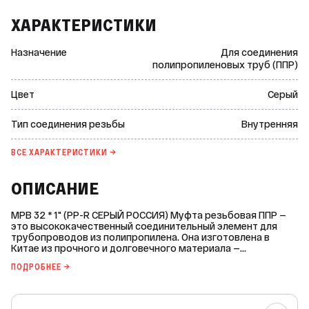
ХАРАКТЕРИСТИКИ
Назначение
Для соединения
полипропиленовых труб (ППР)
Цвет
Серый
Тип соединения резьбы
Внутренняя
ВСЕ ХАРАКТЕРИСТИКИ →
ОПИСАНИЕ
МРВ 32 * 1" (PP-R СЕРЫЙ РОССИЯ) Муфта резьбовая ППР —
это высококачественный соединительный элемент для
трубопроводов из полипропилена. Она изготовлена в
Китае из прочного и долговечного материала —
полипропилена PPR-100 тип 3 и латуни CW 614N. Основные
ПОДРОБНЕЕ →
характеристики: * диаметр: 32 мм; * диаметр резьбы: 1
дюйм; * тип соединения резьбы: внутренняя; * покрытие
резьбовой части: никелированное; * рабочее давление (PN):
25 бар; * максимальная температура рабочей среды: +90