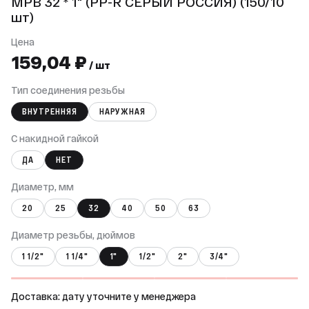
МРВ 32 * 1" (PP-R СЕРЫЙ РОССИЯ) (150/10
шт)
Цена
159,04 ₽
/ шт
Тип соединения резьбы
ВНУТРЕННЯЯ
НАРУЖНАЯ
С накидной гайкой
ДА
НЕТ
Диаметр, мм
20
25
32
40
50
63
Диаметр резьбы, дюймов
1 1/2"
1 1/4"
1"
1/2"
2"
3/4"
Доставка: дату уточните у менеджера