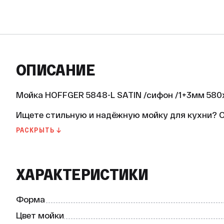
ОПИСАНИЕ
Мойка HOFFGER 5848-L SATIN /сифон /1+3мм 580
Ищете стильную и надёжную мойку для кухни? О
5848-L SATIN от бренда Hoffger.

РАСКРЫТЬ ↓
Основные характеристики:

* Форма: прямоугольная.

* Цвет: сатин.

ХАРАКТЕРИСТИКИ
* Поверхность: PVD-покрытие.

* Количество чаш: 1.

* Наличие крыла: да, расположено справа.

Формa
* Мебельная база (ширина тумбы): 700 мм.

* Материал мойки: нержавеющая сталь AISI 304.

Цвет мойки