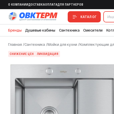
Мойка HOFFGER 5848-L SATIN /сифон 
O КОМПАНИИ
ДОСТАВКА
ОПЛАТА
ДЛЯ ПАРТНЕРОВ
В ИЗБРАННОЕ
В СРАВНЕНИЕ
В СМЕТУ
КАТАЛОГ
Бренды
Душевые кабины
Сантехника
Смесители
Кот
Главная
/
Сантехника
/
Мойки для кухни
/
Комплектующие дл
СНИЖЕНИЕ ЦЕН
ЛИКВИДАЦИЯ