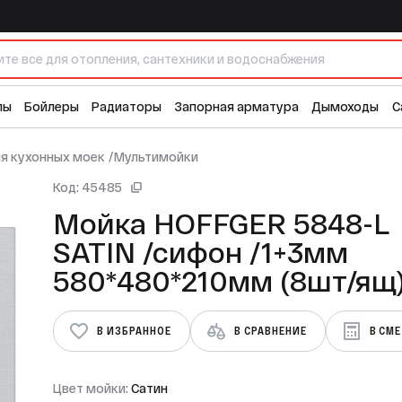
/1+3мм 580*480*210мм (8шт/ящ)
8 
лы
Бойлеры
Радиаторы
Запорная арматура
Дымоходы
С
я кухонных моек
/
Мультимойки
Код: 45485
Мойка HOFFGER 5848-L
SATIN /сифон /1+3мм
580*480*210мм (8шт/ящ
В ИЗБРАННОЕ
В СРАВНЕНИЕ
В СМ
Цвет мойки:
Сатин