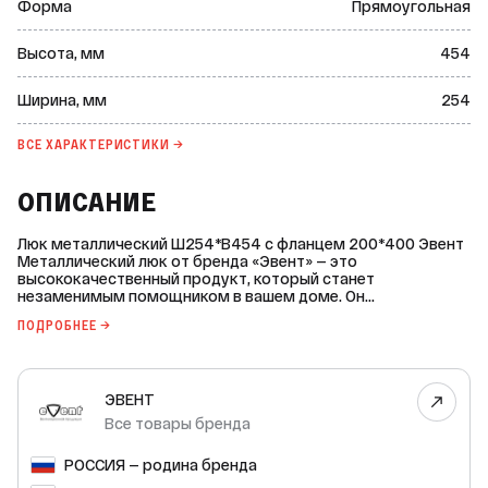
Форма
Прямоугольная
Высота, мм
454
Ширина, мм
254
ВСЕ ХАРАКТЕРИСТИКИ →
ОПИСАНИЕ
Люк металлический Ш254*В454 с фланцем 200*400 Эвент
Металлический люк от бренда «Эвент» — это
высококачественный продукт, который станет
незаменимым помощником в вашем доме. Он
предназначен для обеспечения быстрого доступа к
ПОДРОБНЕЕ →
скрытым коммуникациям и инженерным системам, таким
как трубы, кабели и счётчики. Основные характеристики: *
Форма: прямоугольная. * Высота: 454 мм. * Ширина: 254
мм. * Высота монтажная: 400 мм. * Ширина монтажная: 200
ЭВЕНТ
мм. * Общая глубина: 35 мм. * Материал: черная сталь. *
Цвет: белый. * Область применения: бытовая. Люк
Все товары бренда
изготовлен из черной тонколистовой стали и покрыт
порошковой краской. Рамка собрана и сварена точечной
РОССИЯ — родина бренда
сваркой. Белый цвет делает люк незаметным на фоне
стены. Благодаря своему дизайну лючок легко впишется в