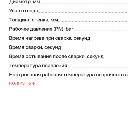
* Устойчивость к коррозии. Полипропилен не подв
Диаметр, мм
дополнительной защиты.

Угол отвода
Благодаря своим свойствам крестовины Valtec 
Толщина стенки, мм
проекта. Они обеспечат надёжное соединение эл
долгие годы.

Рабочее давление (PN), bar
Время нагрева при сварке, секунд
Обратите внимание, что перед монтажом необход
помещении не ниже +5 °С. Настроечная рабочая 
Время сварки, секунд
°С.

Время остывания после сварки, секунд
Не упустите возможность приобрести качествен
Температура плавления
Настроечная рабочая температура сварочного 
Максимальная температура рабочей среды
РАСКРЫТЬ ↓
Минимальная температура хранения
Минимально допустимая температура для монт
ГОСТ или ТУ
Группа горючести