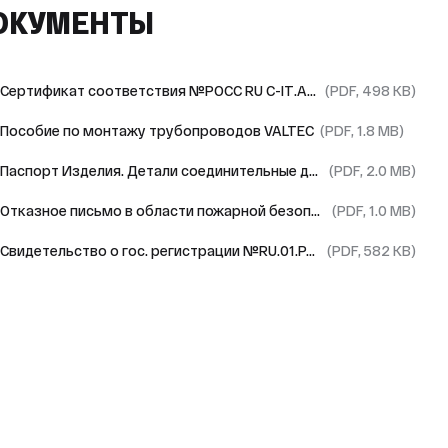
ОКУМЕНТЫ
Сертификат соответствия №РОСС RU C-IT.АД85.B.00297/23 Valtec
(PDF, 498 KB)
Пособие по монтажу трубопроводов VALTEC
(PDF, 1.8 MB)
Паспорт Изделия. Детали соединительные для полипропиленовых напорных трубопроводов Valtec
(PDF, 2.0 MB)
Отказное письмо в области пожарной безопасности №5431-Р Valtec
(PDF, 1.0 MB)
Свидетельство о гос. регистрации №RU.01.PA.02.013.E.000842.06.22
(PDF, 582 KB)