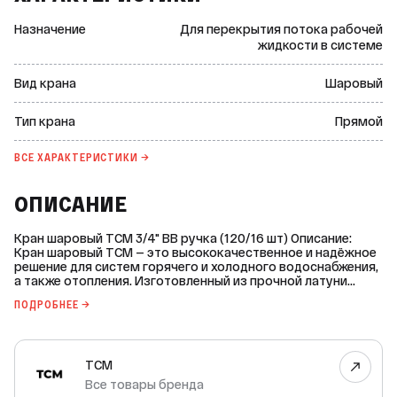
Назначение
Для перекрытия потока рабочей
жидкости в системе
Вид крана
Шаровый
Тип крана
Прямой
ВСЕ ХАРАКТЕРИСТИКИ →
ОПИСАНИЕ
Кран шаровый ТСМ 3/4" ВВ ручка (120/16 шт) Описание:
Кран шаровый ТСМ — это высококачественное и надёжное
решение для систем горячего и холодного водоснабжения,
а также отопления. Изготовленный из прочной латуни
марки CW617N, он обеспечивает долговечность и
ПОДРОБНЕЕ →
устойчивость к коррозии. Основные характеристики: - Тип
крана: прямой. - Тип резьбы: внутренняя/внутренняя. -
Диаметр резьбы: 3/4 дюйма. - Класс по эффективному
диаметру: полнопроходной. - Тип ручки: рычаг. - Материал
TCM
ручки: сталь. - Цвет ручки: красный. - Материал шарового
затвора и корпуса: латунь. - Покрытие: никелированное. -
Все товары бренда
Максимальная рабочая температура: +120 °C. -