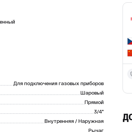
енный

ное устройство для подключения 
и марки CW617N, что гарантирует 
Для подключения газовых приборов
Шаровый
;

Прямой
3/4"
Д
Внутренняя / Наружная
50 °C;

Рычаг