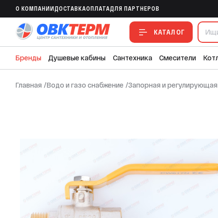
Кран шаровый KOER/NOLF ГАЗ 3/4" ВН р
O КОМПАНИИ
ДОСТАВКА
ОПЛАТА
ДЛЯ ПАРТНЕРОВ
В ИЗБРАННОЕ
В СРАВНЕНИЕ
В СМЕТУ
КАТАЛОГ
Бренды
Душевые кабины
Сантехника
Смесители
Кот
Главная
/
Водо и газо снабжение
/
Запорная и регулирующая