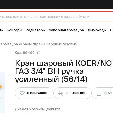
учка усиленный (56/14)
лы
Бойлеры
Радиаторы
Запорная арматура
Дымоходы
С
 арматура
/
Краны
/
Краны шаровые газовые
Код: 99490
Кран шаровый KOER/NOLF
ГАЗ 3/4" ВН ручка
усиленный (56/14)
В ИЗБРАННОЕ
В СРАВНЕНИЕ
В СМ
Диаметр резьбы, дюймов