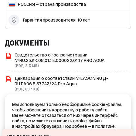
закрытие: 5000; * Температура плавления: >146 °C; * Группа
РОССИЯ — страна производства
горючести: Г4; * Долговечность: срок службы — 50 лет,
гарантия производителя — 10 лет. Этот кран шаровый
подходит для использования в различных системах
Гарантия производителя: 10 лет
водоснабжения и отопления, обеспечивая надёжное
перекрытие потока воды. Благодаря своим
характеристикам, он может выдерживать высокие
температуры и давления, что делает его идеальным
выбором для профессионального использования.
ДОКУМЕНТЫ
Свидетельство о гос. регистрации
№RU.23.KK.08.013.E.000022.01.17 PRO AQUA
(PDF, 2.3 MB)
Декларация о соответствии №ЕАЭС N RU Д-
RU.PA06.B.37743/24 Pro Aqua
(PDF, 697 KB)
Паспорт Изделия шаровой кран Prime полнопроходной
Мы используем только необходимые cookie-файлы,
Pro Aqua
чтобы обеспечить корректную работу сайта.
(PDF, 836 KB)
Вы не можете отказаться от них через интерфейс
сайта, но можете отключить cookie-файлы
ВСЕ ДОКУМЕНТЫ →
в настройках браузера. Подробнее —
в политике.
Ваш город — Краснодар?
ОТКАЗАТЬСЯ