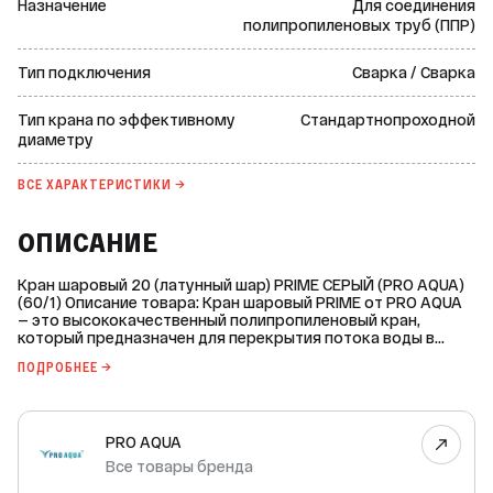
Назначение
Для соединения
полипропиленовых труб (ППР)
Тип подключения
Сварка / Сварка
Тип крана по эффективному
Стандартнопроходной
диаметру
ВСЕ ХАРАКТЕРИСТИКИ →
ОПИСАНИЕ
Кран шаровый 20 (латунный шар) PRIME СЕРЫЙ (PRO AQUA)
(60/1) Описание товара: Кран шаровый PRIME от PRO AQUA
— это высококачественный полипропиленовый кран,
который предназначен для перекрытия потока воды в
системах водоснабжения и отопления. Основные
ПОДРОБНЕЕ →
характеристики: * Диаметр: 20 мм; * Материал:
полипропилен PPR-80; * Цвет: серый; * Тип перекрытия
потока воды: латунный шар; * Возможность ремонта:
неремонтопригодный; * Рабочее давление (PN): 25 bar; *
PRO AQUA
Максимальная температура рабочей среды: +95 °C; *
Минимальная температура хранения: –30 °C.
Все товары бренда
Преимущества: * Среднее значение циклов на открытие-