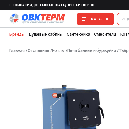
Котел твердотопливный Енисей 18 кВт (
O КОМПАНИИ
ДОСТАВКА
ОПЛАТА
ДЛЯ ПАРТНЕРОВ
В ИЗБРАННОЕ
В СРАВНЕНИЕ
В СМЕТУ
КАТАЛОГ
Бренды
Душевые кабины
Сантехника
Смесители
Кот
Главная
/
Отопление
/
Котлы
/
Печи банные и буржуйки
/
Твёр