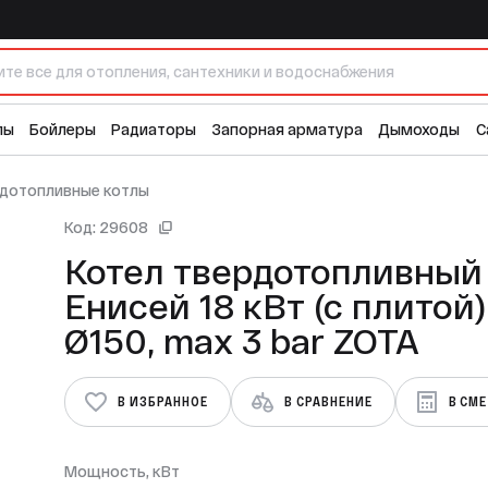
с плитой) Ø150, max 3 bar ZOTA
48 
лы
Бойлеры
Радиаторы
Запорная арматура
Дымоходы
С
дотопливные котлы
Код: 29608
Котел твердотопливный
Енисей 18 кВт (с плитой)
Ø150, max 3 bar ZOTA
В ИЗБРАННОЕ
В СРАВНЕНИЕ
В СМ
Мощность, кВт