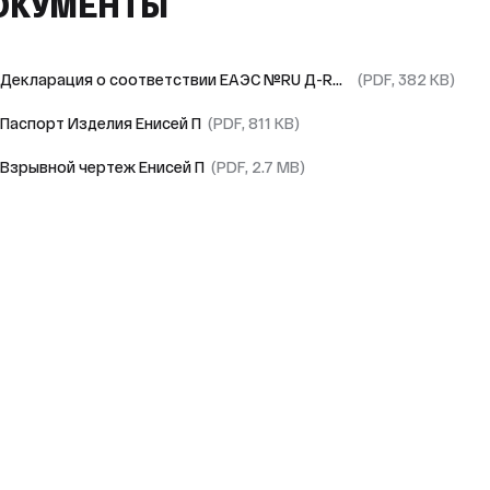
ОКУМЕНТЫ
Декларация о соответствии ЕАЭС №RU Д-RU.РА02.В.40151/23
(PDF, 382 KB)
Паспорт Изделия Енисей П
(PDF, 811 KB)
Взрывной чертеж Енисей П
(PDF, 2.7 MB)