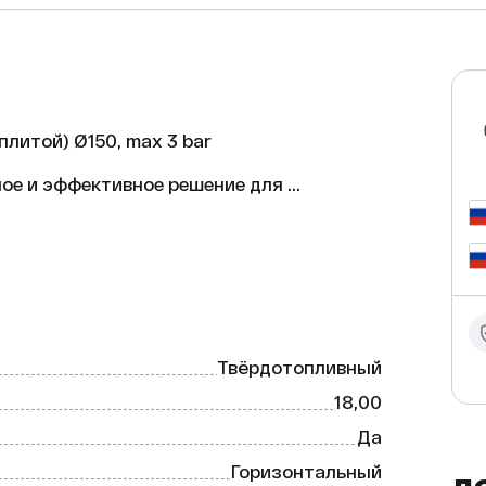
литой) Ø150, max 3 bar

ое и эффективное решение для 
Твёрдотопливный
отная.

18,00
Да
ляет использовать его не только для 
Горизонтальный