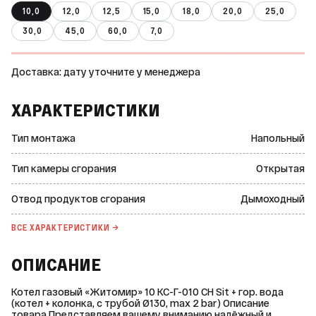
10,0
12,0
12,5
15,0
18,0
20,0
25,0
30,0
45,0
60,0
7,0
Доставка: дату уточните у менеджера
ХАРАКТЕРИСТИКИ
Тип монтажа
Напольный
Тип камеры сгорания
Открытая
Отвод продуктов сгорания
Дымоходный
ВСЕ ХАРАКТЕРИСТИКИ →
ОПИСАНИЕ
Котел газовый «Житомир» 10 КС-Г-010 СН Sit + гор. вода
(котел + колонка, с трубой Ø130, max 2 bar) Описание
товара Представляем вашему вниманию надёжный и