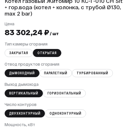
Котел газовый Житомир 10 КС-Г-010 СН Sit
+ гор.вода (котел + колонка, с трубой Ø130,
max 2 bar)
Цена
83 302,24 ₽
/ шт
Тип камеры сгорания
ЗАКРЫТАЯ
ОТКРЫТАЯ
Отвод продуктов сгорания
ДЫМОХОДНЫЙ
ПАРАПЕТНЫЙ
ТУРБИРОВАННЫЙ
Выход дымохода
ВЕРТИКАЛЬНЫЙ
ГОРИЗОНТАЛЬНЫЙ
Число контуров
ДВУХКОНТУРНЫЙ
ОДНОКОНТУРНЫЙ
Мощность, кВт