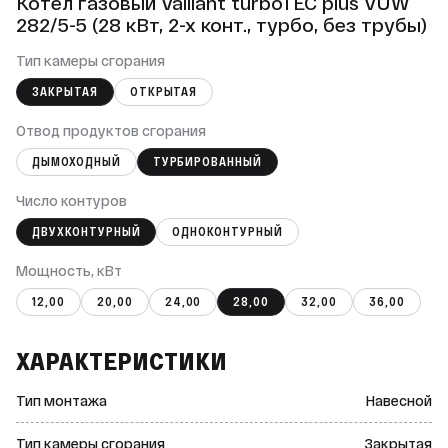
Котел газовый Vaillant turboTEC plus VUW
282/5-5 (28 кВт, 2-х конт., турбо, без трубы)
Тип камеры сгорания
ЗАКРЫТАЯ
ОТКРЫТАЯ
Отвод продуктов сгорания
ДЫМОХОДНЫЙ
ТУРБИРОВАННЫЙ
Число контуров
ДВУХКОНТУРНЫЙ
ОДНОКОНТУРНЫЙ
Мощность, кВт
12,00
20,00
24,00
28,00
32,00
36,00
ХАРАКТЕРИСТИКИ
Тип монтажа
Навесной
Тип камеры сгорания
Закрытая