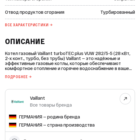
Отвод продуктов сгорания
Турбированный
ВСЕ ХАРАКТЕРИСТИКИ →
ОПИСАНИЕ
Котел газовый Vaillant turboTEC plus VUW 282/5-5 (28 кВт,
2-х конт., турбо, без трубы) Vaillant — это надёжные и
эффективные газовые котлы, которые обеспечивают
комфортное отопление и горячее водоснабжение в вашем
доме. Котел turboTEC plus VUW 282/5-5 мощностью 28 кВт
ПОДРОБНЕЕ →
предназначен для помещений площадью до 280 кв.м.
Основные характеристики: * Тип монтажа: навесной. *
Камера сгорания: закрытая. * Отвод продуктов сгорания:
принудительное дымоудаление (турбированный). *
Vaillant
Мощность: 28,00 кВт. * Площадь отапливаемого
помещения: до 280 м². * Число контуров: двухконтурный. *
Все товары бренда
Материал теплообменника отопления: медь. * Материал
теплообменника ГВС: нержавеющая сталь. * Подключение
ГЕРМАНИЯ — родина бренда
контуров отопления: 3/4 дюйма. * Расширительный бак:
встроенный, объём 10 л. * Давление в расширительном
ГЕРМАНИЯ — страна производства
баке: 1,0 bar. * Циркуляционный насос: встроенный. *
Система защиты блокировки насоса: да, включается
автоматически каждые 24 часа. * Вид системы отопления: