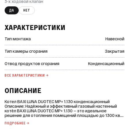
3-х ходовой клапан
ДА
НЕТ
ХАРАКТЕРИСТИКИ
Тип монтажа
Навесной
Тип камеры сгорания
Закрытая
Отвод продуктов сгорания
Конденсационный
ВСЕ ХАРАКТЕРИСТИКИ →
ОПИСАНИЕ
Котел BAXI LUNA DUOTEC MP+ 1.130 конденсационный
Описание: Надёжный и эффективный газовый настенный
котёл BAXI LUNA DUOTEC MP+ 1.130 — это идеальное
решение для отопления помещений площадью до 1300 кв.
м. Благодаря своей высокой мощности и
ПОДРОБНЕЕ →
производительности, этот котёл обеспечивает быстрый и