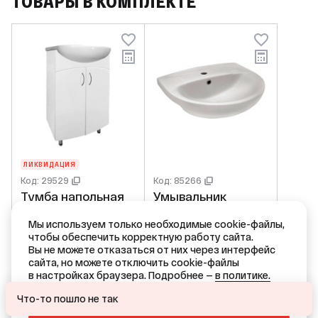
ТОВАРЫ В КОМПЛЕКТЕ
ЛИКВИДАЦИЯ
Код: 29529
Код: 85266
Тумба напольная
Умывальник
55 Антик №7 белая
мебельный
(ум. Антик 55)
SANTEK Антик-55
Мы используем только необходимые cookie-файлы,
чтобы обеспечить корректную работу сайта.
Flamenco
ШВГ 560х205х460
4 226,20 ₽
4 510,35 ₽
/ шт
/ шт
Вы не можете отказаться от них через интерфейс
(В820хШ495хГ285
сайта, но можете отключить cookie-файлы
)
в настройках браузера. Подробнее —
в политике.
В КОРЗИНУ
В КОРЗИНУ
Ваш город — Краснодар?
ОТКАЗАТЬСЯ
Что-то пошло не так