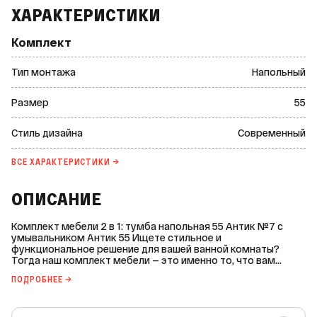
ХАРАКТЕРИСТИКИ
Комплект
Тип монтажа
Напольный
Размер
55
Стиль дизайна
Современный
ВСЕ ХАРАКТЕРИСТИКИ →
ОПИСАНИЕ
Комплект мебели 2 в 1: тумба напольная 55 Антик №7 с
умывальником Антик 55 Ищете стильное и
функциональное решение для вашей ванной комнаты?
Тогда наш комплект мебели — это именно то, что вам
нужно! Описание комплекта: - Марка: Flamenco. - Страна-
ПОДРОБНЕЕ →
производитель: не указана. - Тип монтажа: напольный. -
Ширина без раковины: 495 мм. - Высота без раковины: 820
мм. - Глубина без раковины: 285 мм. - Система хранения: с
полками. - Стиль дизайна: современный. - Цвет фасада: