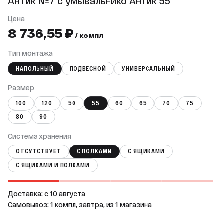
Антик №7 с умывальнико Антик 55
Цена
8 736,55 ₽
/ компл
Тип монтажа
НАПОЛЬНЫЙ
ПОДВЕСНОЙ
УНИВЕРСАЛЬНЫЙ
Размер
100
120
50
55
60
65
70
75
80
90
Система хранения
ОТСУТСТВУЕТ
С ПОЛКАМИ
С ЯЩИКАМИ
С ЯЩИКАМИ И ПОЛКАМИ
Доставка: c 10 августа
Самовывоз: 1 компл, завтра, из
1 магазина