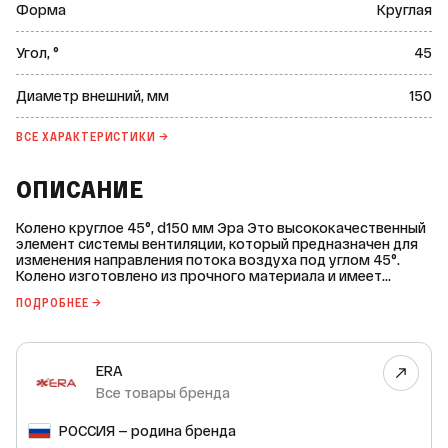
Форма
Круглая
Угол, °
45
Диаметр внешний, мм
150
ВСЕ ХАРАКТЕРИСТИКИ →
ОПИСАНИЕ
Колено круглое 45°, d150 мм Эра Это высококачественный
элемент системы вентиляции, который предназначен для
изменения направления потока воздуха под углом 45°.
Колено изготовлено из прочного материала и имеет
круглую форму с диаметром 150 мм. Оно обеспечивает
ПОДРОБНЕЕ →
надёжное соединение и герметичность вентиляционной
системы. Благодаря высокому качеству изготовления и
использованию современных технологий производства,
колено круглое 45° от Эра Вент отличается
ERA
долговечностью и устойчивостью к воздействию внешних
факторов. Это делает его идеальным выбором для
Все товары бренда
использования в различных условиях. Приобретая колено
круглое 45° 15ККП Эра, вы получаете надёжный и
РОССИЯ — родина бренда
эффективный элемент вентиляционной системы, который