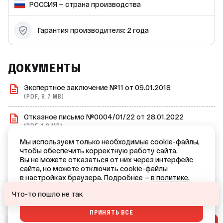
обеспечит бесперебойную работу вашего оборудования.
РОССИЯ — страна производства
Гарантия производителя: 2 года
ДОКУМЕНТЫ
Экспертное заключение №11 от 09.01.2018
(PDF, 8.7 MB)
Отказное письмо №0004/01/22 от 28.01.2022
(PDF, 1.9 MB)
Мы используем только необходимые cookie-файлы,
Отказное письмо №2022-12/2 от 14.12.2020
чтобы обеспечить корректную работу сайта.
(PDF, 6.4 MB)
Вы не можете отказаться от них через интерфейс
сайта, но можете отключить cookie-файлы
ВСЕ ДОКУМЕНТЫ →
в настройках браузера. Подробнее —
в политике.
Ваш город — Краснодар?
ОТКАЗАТЬСЯ
Что-то пошло не так
ПРИНЯТЬ ВСЕ
ДА
НЕТ, ДРУГОЙ