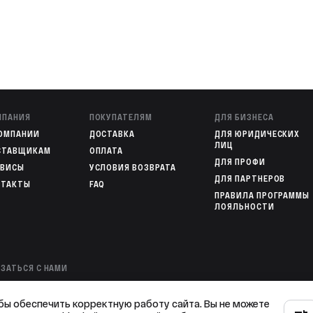
ь.
МПАНИЯ
ПОКУПАТЕЛЯМ
ДЛЯ БИЗНЕСА
КОМПАНИИ
ДОСТАВКА
ДЛЯ ЮРИДИЧЕСКИХ
ЛИЦ
СТАВЩИКАМ
ОПЛАТА
ДЛЯ ПРОФИ
РВИСЫ
УСЛОВИЯ ВОЗВРАТА
ДЛЯ ПАРТНЕРОВ
НТАКТЫ
FAQ
ПРАВИЛА ПРОГРАММЫ
ЛОЯЛЬНОСТИ
ЗАТЬСЯ С НАМИ
00 301-82-02
— ОПЕРАТОР ИНТЕРНЕТ-МАГАЗИНА
78 136-72-49
— ГОРЯЧАЯ ЛИНИЯ
бы обеспечить корректную работу сайта. Вы не можете