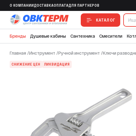
Ключ разводной сантехнический 200 
O КОМПАНИИ
ДОСТАВКА
ОПЛАТА
ДЛЯ ПАРТНЕРОВ
В ИЗБРАННОЕ
В СРАВНЕНИЕ
В СМЕТУ
КАТАЛОГ
Бренды
Душевые кабины
Сантехника
Смесители
Кот
Главная
/
Инструмент
/
Ручной инструмент
/
Ключи разводн
СНИЖЕНИЕ ЦЕН
ЛИКВИДАЦИЯ