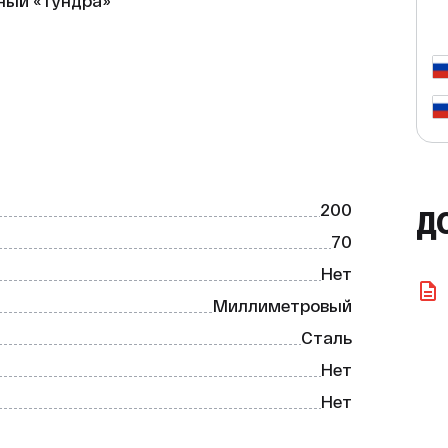
ный «Тундра»

ный инструмент, который станет 
их работах. Изготовленный из 
ий срок службы и устойчивость к 
200
Д
70
Нет
Миллиметровый
Сталь
венной стали.

Нет
еских задачах.

Нет
отличный выбор для профессионалов и 