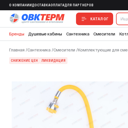
Излив силиконовый ZERIX SPS-01 YELLO
O КОМПАНИИ
ДОСТАВКА
ОПЛАТА
ДЛЯ ПАРТНЕРОВ
В ИЗБРАННОЕ
В СРАВНЕНИЕ
В СМЕТУ
КАТАЛОГ
Бренды
Душевые кабины
Сантехника
Смесители
Кот
Главная
/
Сантехника
/
Смесители
/
Комплектующие для сме
СНИЖЕНИЕ ЦЕН
ЛИКВИДАЦИЯ