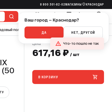
8 800 301-82-02
МАГАЗИНЫ
КРАСНОДАР
617,16 ₽
В КОРЗИНУ
/ шт
Ваш город — Краснодар?
Избранное
Сравнение
Сметы
Корзина
Войти
адовый полив
Насосы
Канализация
Ручной инструмент
ДА
НЕТ, ДРУГОЙ
Что-то пошло не так
Цена
617,16 ₽
/ шт
IX
 (50
В КОРЗИНУ
ЕТУ