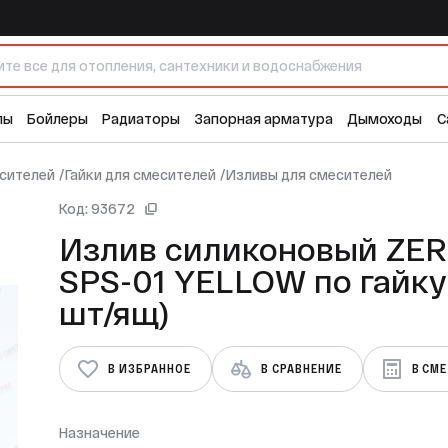
W по гайку (50 шт/ящ)
лы
Бойлеры
Радиаторы
Запорная арматура
Дымоходы
С
сителей
/
Гайки для смесителей
/
Изливы для смесителей
Код: 93672
Излив силиконовый ZER
SPS-01 YELLOW по гайку
шт/ящ)
В ИЗБРАННОЕ
В СРАВНЕНИЕ
В СМ
Назначение