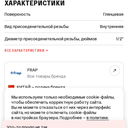
ХАРАКТЕРИСТИКИ
Поверхность
Глянцевая
Вид присоеденительной резьбы
Внутренняя
Диаметр присоеденительной резьбы, дюймов
1/2"
ВСЕ ХАРАКТЕРИСТИКИ →
FRAP
Все товары бренда
КИТАЙ — родина бренда
КИТАЙ — страна производства
Мы используем только необходимые cookie-файлы,
чтобы обеспечить корректную работу сайта.
Вы не можете отказаться от них через интерфейс
Гарантия производителя: 6 месяцев
сайта, но можете отключить cookie-файлы
в настройках браузера. Подробнее —
в политике.
Ваш город — Краснодар?
ОТКАЗАТЬСЯ
Что-то пошло не так