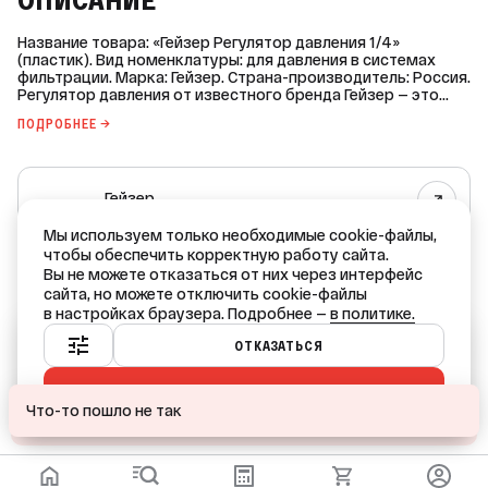
ОПИСАНИЕ
Название товара: «Гейзер Регулятор давления 1/4»
(пластик). Вид номенклатуры: для давления в системах
фильтрации. Марка: Гейзер. Страна-производитель: Россия.
Регулятор давления от известного бренда Гейзер — это
незаменимый компонент любой системы фильтрации. Он
ПОДРОБНЕЕ →
обеспечивает стабильную и эффективную работу вашего
оборудования. Характеристики: * Рабочее давление:
регулировка давления. * Рабочая температура: от 5 до 45
°C. * Диаметр подключения: 1/4 мм. * Тип комплектующих
Гейзер
для фильтров: фитинг. Приобретая регулятор давления
Гейзер, вы получаете надёжное и качественное
Все товары бренда
устройство, которое поможет вам поддерживать
Мы используем только необходимые cookie-файлы,
оптимальное давление в системе фильтрации.
чтобы обеспечить корректную работу сайта.
РОССИЯ — родина бренда
Вы не можете отказаться от них через интерфейс
РОССИЯ — страна производства
сайта, но можете отключить cookie-файлы
в настройках браузера. Подробнее —
в политике.
Ваш город — Краснодар?
ОТКАЗАТЬСЯ
ПРИНЯТЬ ВСЕ
ДА
НЕТ, ДРУГОЙ
Что-то пошло не так
ПОДОБРАТЬ АНАЛОГ