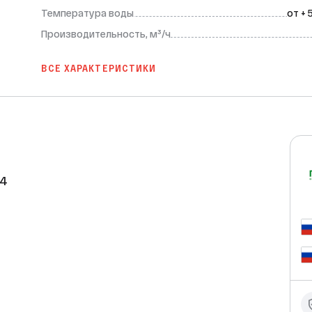
Температура воды
от + 
Производительность, м³/ч
ВСЕ ХАРАКТЕРИСТИКИ
4

тивное решение для умягчения воды в 
ей из 4–5 человек и обеспечивает 
 от накипи и продлевая её срок 