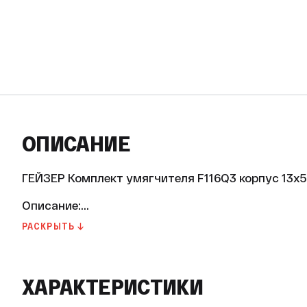
ОПИСАНИЕ
ГЕЙЗЕР Комплект умягчителя F116Q3 корпус 13х5
Описание:

РАСКРЫТЬ ↓
Комплект умягчителя Гейзер F116Q3 — это эффек
бытовых условиях. Он идеально подходит для сем
высокое качество воды, защищая бытовую технику
службы.

ХАРАКТЕРИСТИКИ
Основные характеристики:
