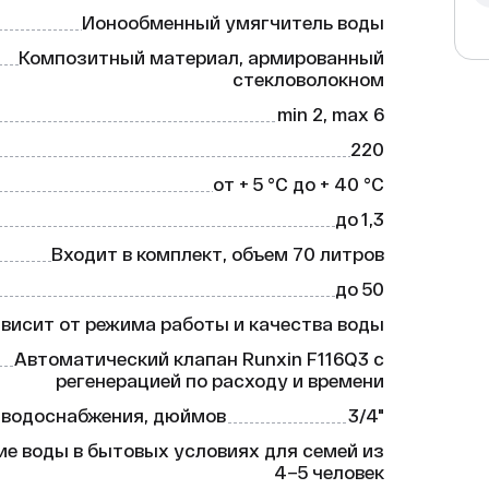
Ионообменный умягчитель воды
ированный стекловолокном.

Композитный материал, армированный
стекловолокном
min 2, max 6
 F116Q3 с регенерацией по расходу и 
220
от + 5 °C до + 40 °C
до 1,3
но удаляет соли жёсткости, делая воду 
Входит в комплект, объем 70 литров
до 50
 армированного стекловолокном, 
ррозии.

висит от режима работы и качества воды
3 упрощает процесс эксплуатации и 
Автоматический клапан Runxin F116Q3 с
регенерацией по расходу и времени
ебованиям безопасности и качества.

 водоснабжения, дюймов
3/4"


ие воды в бытовых условиях для семей из
4–5 человек