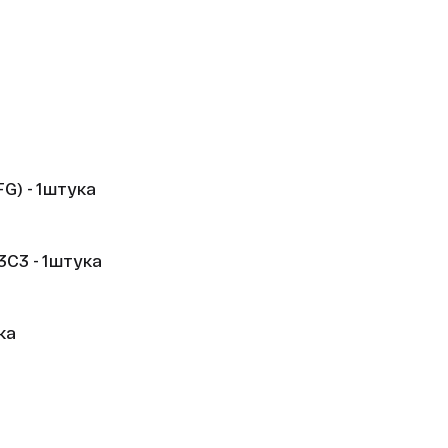
5
1 год
G) - 1штука
3C3 - 1штука
ка