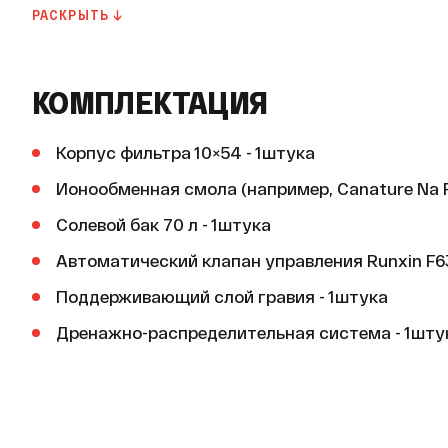
Срок службы, лет
РАСКРЫТЬ ↓
Срок службы: 5 лет.

Гарантия производителя
Гарантия производителя: 1 год.
КОМПЛЕКТАЦИЯ
Корпус фильтра 10×54 - 1штука
Ионообменная смола (например, Canature Na F
Солевой бак 70 л - 1штука
Автоматический клапан управления Runxin F6
Поддерживающий слой гравия - 1штука
Дренажно-распределительная система - 1шту