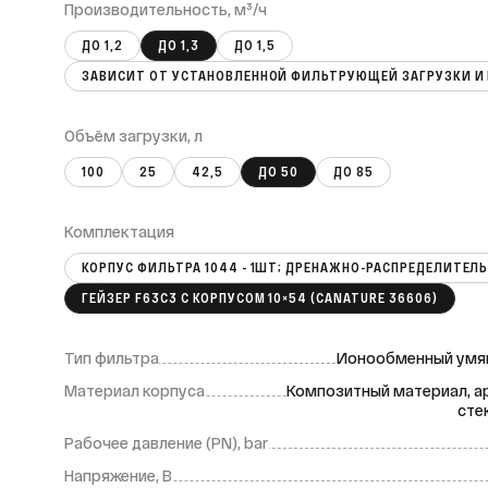
Производительность, м³/ч
ДО 1,2
ДО 1,3
ДО 1,5
Объём загрузки, л
100
25
42,5
ДО 50
ДО 85
Комплектация
ГЕЙЗЕР F63C3 С КОРПУСОМ 10×54 (CANATURE 36606)
Тип фильтра
Ионообменный умя
Материал корпуса
Композитный материал, 
сте
Рабочее давление (PN), bar
Напряжение, В