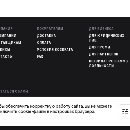
МПАНИЯ
ПОКУПАТЕЛЯМ
ДЛЯ БИЗНЕСА
КОМПАНИИ
ДОСТАВКА
ДЛЯ ЮРИДИЧЕСКИХ
ЛИЦ
СТАВЩИКАМ
ОПЛАТА
ДЛЯ ПРОФИ
РВИСЫ
УСЛОВИЯ ВОЗВРАТА
ДЛЯ ПАРТНЕРОВ
НТАКТЫ
FAQ
ПРАВИЛА ПРОГРАММЫ
ЛОЯЛЬНОСТИ
ЗАТЬСЯ С НАМИ
00 301-82-02
— ОПЕРАТОР ИНТЕРНЕТ-МАГАЗИНА
78 136-72-49
— ГОРЯЧАЯ ЛИНИЯ
бы обеспечить корректную работу сайта. Вы не можете
тключить cookie-файлы в настройках браузера.
KAZ@OVK-TERM.RU
026 ОВК ТЕРМ — ЦЕНТР САНТЕХНИКИ И ОТОПЛЕНИЯ