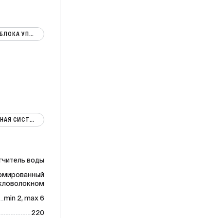
ЗАВИСИТ ОТ УСТАНОВЛЕННОЙ ФИЛЬТРУЮЩЕЙ ЗАГРУЗКИ И БЛОКА УПРАВЛЕНИЯ
КОРПУС ФИЛЬТРА 1044 - 1ШТ; ДРЕНАЖНО-РАСПРЕДЕЛИТЕЛЬНАЯ СИСТЕМА - 1ШТ; АВТОМАТИЧЕСКИЙ КЛАПАН УПРАВЛЕНИ
гчитель воды
армированный
кловолокном
min 2, max 6
220