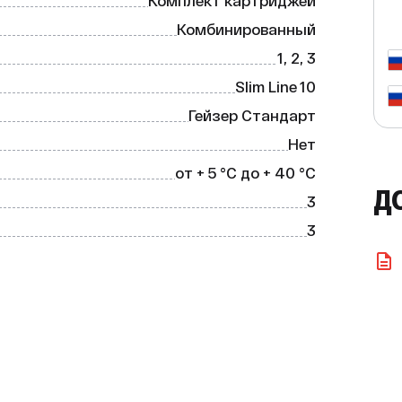
Комплект картриджей
Комбинированный
1, 2, 3
Slim Line 10
Гейзер Стандарт
Нет
от + 5 °С до + 40 °С
Д
3
3