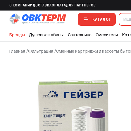
Комплект сменных картриджей Станда
O КОМПАНИИ
ДОСТАВКА
ОПЛАТА
ДЛЯ ПАРТНЕРОВ
В ИЗБРАННОЕ
В СРАВНЕНИЕ
В СМЕТУ
КАТАЛОГ
Бренды
Душевые кабины
Сантехника
Смесители
Кот
Главная
/
Фильтрация
/
Сменные картриджи и кассеты быто