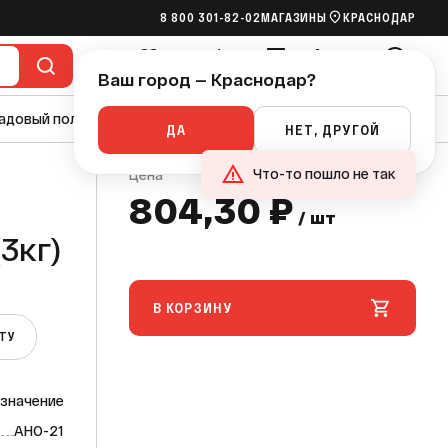
8 800 301-82-02
МАГАЗИНЫ
КРАСНОДАР
804,30 ₽
В КОРЗИНУ
/ шт
Ваш город — Краснодар?
Избранное
Сравнение
Сметы
Корзина
Войти
адовый полив
Насосы
Канализация
Ручной инструмент
ДА
НЕТ, ДРУГОЙ
Что-то пошло не так
Цена
804,30 ₽
/ шт
В КОРЗИНУ
ЕТУ
значение
АНО-21