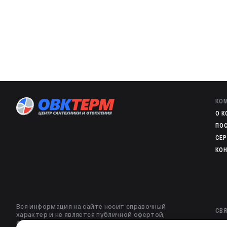
КО
O 
ПО
СЕ
КО
Вся информация на сайте носит справочный
СВЯ
характер и не является публичной офертой,
определяемой статьей 437 ГК РФ. Изображения и
8 8