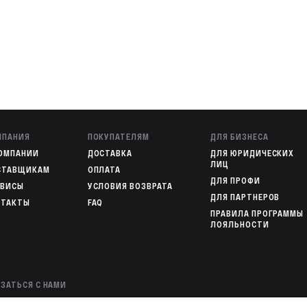
МПАНИЯ
ПОКУПАТЕЛЯМ
ДЛЯ БИЗНЕСА
КОМПАНИИ
ДОСТАВКА
ДЛЯ ЮРИДИЧЕСКИХ
ЛИЦ
СТАВЩИКАМ
ОПЛАТА
ДЛЯ ПРОФИ
РВИСЫ
УСЛОВИЯ ВОЗВРАТА
ДЛЯ ПАРТНЕРОВ
НТАКТЫ
FAQ
ПРАВИЛА ПРОГРАММЫ
ЛОЯЛЬНОСТИ
ЗАТЬСЯ С НАМИ
00 301-82-02
— ОПЕРАТОР ИНТЕРНЕТ-МАГАЗИНА