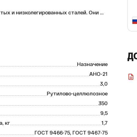
ых и низколегированных сталей. Они 
гание сварочной дуги, а также имеют 
нственных положениях.

Д
Назначение
 1,7 кг.

АНО-21
3,0
467-75.

Рутилово-целлюлозное
ой цене!
350
9,5
, кг
1,7
ГОСТ 9466-75, ГОСТ 9467-75