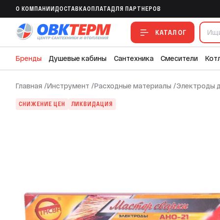
Электроды АНО-21 3мм (3кг) НЭЗ
O КОМПАНИИ
ДОСТАВКА
ОПЛАТА
ДЛЯ ПАРТНЕРОВ
В ИЗБРАННОЕ
В СРАВНЕНИЕ
В СМЕТУ
КАТАЛОГ
Бренды
Душевые кабины
Сантехника
Смесители
Кот
Главная
/
Инструмент
/
Расходные материалы
/
Электроды д
СНИЖЕНИЕ ЦЕН
ЛИКВИДАЦИЯ