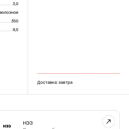
3,0
люлозное
350
9,5
Доставка: завтра
НЭЗ