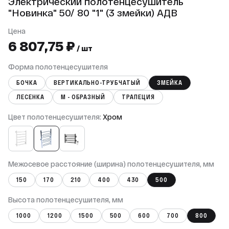
Электрический полотенцесушитель
"Новинка" 50/ 80 "1" (3 змейки) АДВ
Цена
6 807,75 ₽
/ шт
Форма полотенцесушителя
БОЧКА
ВЕРТИКАЛЬНО-ТРУБЧАТЫЙ
ЗМЕЙКА
ЛЕСЕНКА
М - ОБРАЗНЫЙ
ТРАПЕЦИЯ
Цвет полотенцесушителя:
Хром
Межосевое расстояние (ширина) полотенцесушителя, мм
150
170
210
400
430
500
Высота полотенцесушителя, мм
1000
1200
1500
500
600
700
800