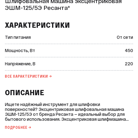
Шлифовальная машина эксцентриковая
ЭШМ-125/5Э Ресанта*
ХАРАКТЕРИСТИКИ
Тип питания
От сети
Мощность, Вт
450
Напряжение, В
220
ВСЕ ХАРАКТЕРИСТИКИ →
ОПИСАНИЕ
Ищете надёжный инструмент для шлифовки
поверхностей? Эксцентриковая шлифовальная машина
ЭШМ-125/5Э от бренда Ресанта — идеальный выбор для
бытового использования. Эксцентриковая шлифмашина
Ресанта ЭШМ-125/5Э подходит для обработки различных
ПОДРОБНЕЕ →
материалов. Благодаря возможности регулировки
оборотов и амплитуды колебаний вы сможете настроить