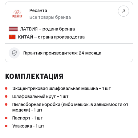
инструмент под конкретную задачу. Модель оснащена
восемью отверстиями для эффективного отвода пыли. Вы
Ресанта
можете подключить пылесос диаметром 27 мм, чтобы
обеспечить чистоту рабочей зоны. Гарантия
Все товары бренда
производителя составляет 24 месяца. Эксцентриковая
шлифовальная машина Ресанта ЭШМ-125/5Э — это
ЛАТВИЯ — родина бренда
надёжный и удобный инструмент, который станет
незаменимым помощником в вашем доме.
КИТАЙ — страна производства
Гарантия производителя: 24 месяца
КОМПЛЕКТАЦИЯ
Эксцентриковая шлифовальная машина – 1 шт
Шлифовальный круг – 1 шт
Пылесборная коробка (либо мешок, в зависимости от
модели) - 1 шт
Паспорт - 1 шт
Упаковка - 1 шт