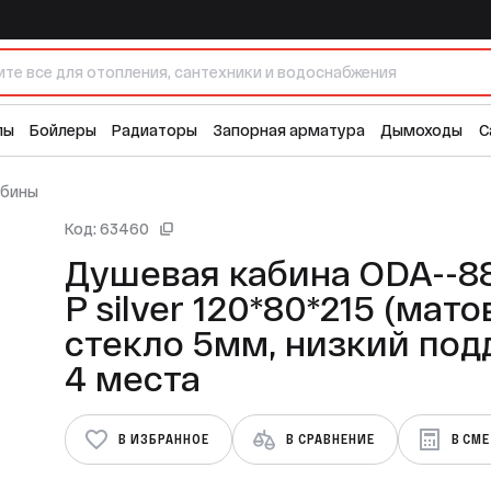
Душевая кабина ODA--8801 Р silver 120*80*215 (матовое стекло 5мм, низкий поддон) 4 места
34 
лы
Бойлеры
Радиаторы
Запорная арматура
Дымоходы
С
абины
Код: 63460
Душевая кабина ODA--8
Р silver 120*80*215 (мат
стекло 5мм, низкий под
4 места
В ИЗБРАННОЕ
В СРАВНЕНИЕ
В СМ