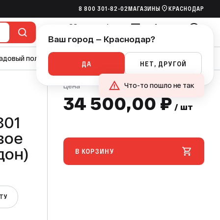
8 800 301-82-02
МАГАЗИНЫ
КРАСНОДАР
500,00 ₽
В КОРЗИНУ
/ шт
Ваш город — Краснодар?
Избранное
Сравнение
Сметы
Корзина
Войти
адовый полив
Насосы
Канализация
Ручной инструмент
ДА
НЕТ, ДРУГОЙ
Что-то пошло не так
Цена
34 500,00 ₽
/ шт
801
овое
дон)
В КОРЗИНУ
ЕТУ