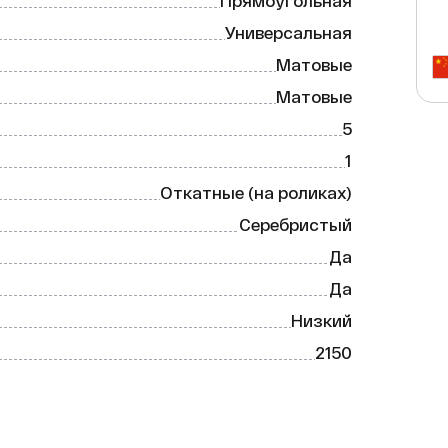
Прямоугольная
Универсальная
Матовые
Матовые
5
1
Откатные (на роликах)
Серебристый
Да
Да
Низкий
2150
Закалённое стекло
Нет