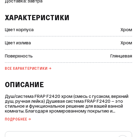
Доставка: завтра
ХАРАКТЕРИСТИКИ
Цвет корпуса
Хром
Цвет излива
Хром
Поверхность
Глянцевая
ВСЕ ХАРАКТЕРИСТИКИ →
ОПИСАНИЕ
Душ/система FRAP F2420 хром (смесь с гусаком, верхний
душ, ручная лейка) Душевая система FRAP F2420 — это
стильное и функциональное решение для вашей ванной
комнаты. Благодаря хромированному покрытию и
глянцевой поверхности, система гармонично впишется в
ПОДРОБНЕЕ →
любой интерьер. Основные характеристики: * Цвет корпуса
и излива: хром. * Поверхность: глянцевая. * Материал
корпуса: нержавеющая сталь. * Монтаж: настенный. *
Наличие излива: есть. * Вид излива: прямой каскадный. *