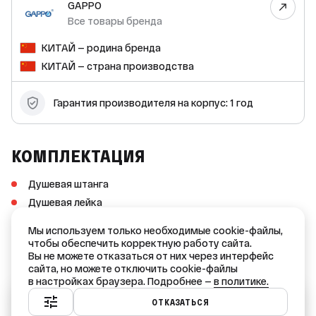
GAPPO
Все товары бренда
КИТАЙ — родина бренда
КИТАЙ — страна производства
Гарантия производителя на корпус: 1 год
КОМПЛЕКТАЦИЯ
Душевая штанга
Душевая лейка
Душевой шланг
Мы используем только необходимые cookie-файлы,
Держатель для душевой лейки
чтобы обеспечить корректную работу сайта.
Вы не можете отказаться от них через интерфейс
Настенный держатель
сайта, но можете отключить cookie-файлы
Мыльница
в настройках браузера. Подробнее —
в политике.
Ваш город — Краснодар?
ОТКАЗАТЬСЯ