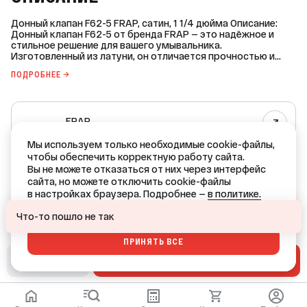
Донный клапан F62-5 FRAP, сатин, 1 1/4 дюйма Описание:
Донный клапан F62-5 от бренда FRAP — это надёжное и
стильное решение для вашего умывальника.
Изготовленный из латуни, он отличается прочностью и
долговечностью. Глянцевая поверхность и сатиновое
ПОДРОБНЕЕ →
покрытие придают изделию элегантный вид, который
гармонично впишется в любой интерьер. Основные
характеристики: - Диаметр клапана: 63 мм. - Диаметр
резьбы: 1 1/4 дюйма. - Наличие перелива: да. - Механизм
FRAP
нажатия: «Клик-клак». - Цвет крышки и корпуса: сатин. -
Материал крышки и корпуса: латунь. - Наличие
Все товары бренда
уплотнителей: да. - Материал уплотнителей: ПВХ + ТЭП.
Мы используем только необходимые cookie-файлы,
Преимущества: - Прочность и долговечность благодаря
чтобы обеспечить корректную работу сайта.
КИТАЙ — родина бренда
использованию латуни. - Элегантный внешний вид, который
Вы не можете отказаться от них через интерфейс
подойдёт к любому интерьеру. - Надёжность и удобство
КИТАЙ — страна производства
сайта, но можете отключить cookie-файлы
использования благодаря механизму нажатия «Клик-клак».
в настройках браузера. Подробнее —
в политике.
- Наличие перелива обеспечивает дополнительную защиту
от переполнения. Упаковка: - Коробка. Монтаж: -
Ваш город — Краснодар?
ОТКАЗАТЬСЯ
Что-то пошло не так
Предназначен для монтажа на умывальник. Выбирая
донный клапан F62-5 FRAP, вы получаете качественный и
ПРИНЯТЬ ВСЕ
надёжный продукт, который прослужит вам долгие годы.
ДА
НЕТ, ДРУГОЙ
В СМЕТУ
В КОРЗИНУ