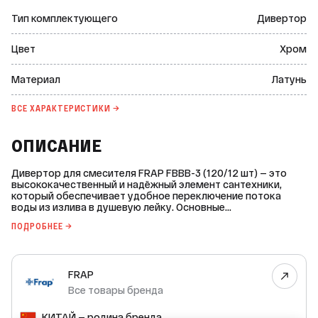
Тип комплектующего
Дивертор
Цвет
Хром
Материал
Латунь
ВСЕ ХАРАКТЕРИСТИКИ →
ОПИСАНИЕ
Дивертор для смесителя FRAP FBBB-3 (120/12 шт) — это
высококачественный и надёжный элемент сантехники,
который обеспечивает удобное переключение потока
воды из излива в душевую лейку. Основные
характеристики: * Тип комплектующего: дивертор. * Цвет:
ПОДРОБНЕЕ →
хром. * Материал: латунь. * Тип переключения потоков:
поворотный дивертор. * Угол поворота регулятора: 90°. *
Диаметр резьбы подключения: 3/4" ВР // 1/2" НР // 3/4" НР. *
Максимальная рабочая температура: +75 °C. * Срок
FRAP
эксплуатации: 3 года. * Гарантия производителя: 1 год.
Дивертор FRAP FBBB-3 изготовлен из прочной латуни, что
Все товары бренда
обеспечивает его долговечность и устойчивость к
коррозии. Хромовое покрытие придаёт изделию
КИТАЙ — родина бренда