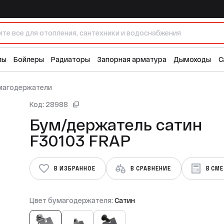
1
лы
Бойлеры
Радиаторы
Запорная арматура
Дымоходы
С
магодержатели
Код: 28988
Бум/держатель сатин
F30103 FRAP
В ИЗБРАННОЕ
В СРАВНЕНИЕ
В СМ
Цвет бумагодержателя:
Сатин