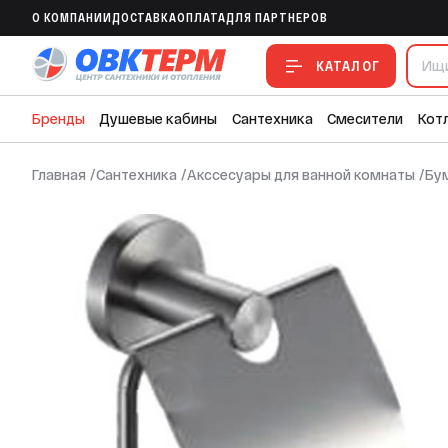
Бум/держатель сатин F30103 FRAP
O КОМПАНИИ
ДОСТАВКА
ОПЛАТА
ДЛЯ ПАРТНЕРОВ
В ИЗБРАННОЕ
В СРАВНЕНИЕ
В СМЕТУ
КАТАЛОГ
Бренды
Душевые кабины
Сантехника
Смесители
Кот
Главная
/
Сантехника
/
Акссесуары для ванной комнаты
/
Бу