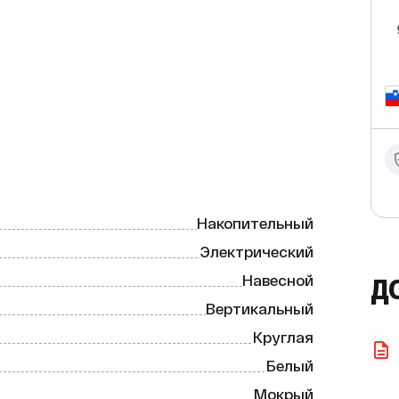
это надёжное и эффективное решение для 
са. Он оснащён электрическим 
торый обеспечивает быстрый и 
Накопительный
Электрический
Навесной
Д
Вертикальный
Круглая


Белый
Мокрый