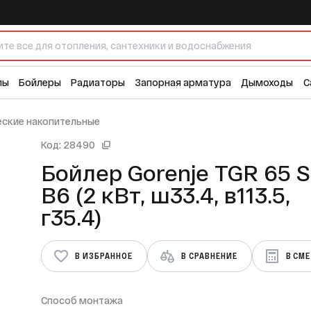
.4, в113.5, г35.4)
11
лы
Бойлеры
Радиаторы
Запорная арматура
Дымоходы
С
еские накопительные
Код: 28490
Бойлер Gorenje TGR 65 SNG
B6 (2 кВт, ш33.4, в113.5,
г35.4)
В ИЗБРАННОЕ
В СРАВНЕНИЕ
В СМ
Способ монтажа