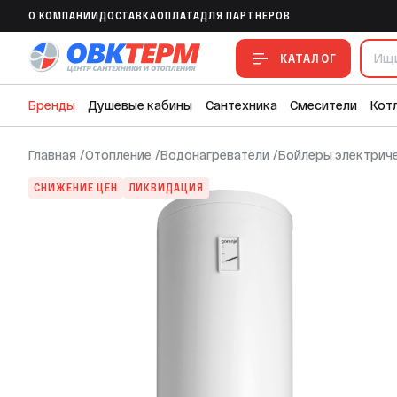
Бойлер Gorenje TGR 65 SNG B6 (2 кВт, ш33
O КОМПАНИИ
ДОСТАВКА
ОПЛАТА
ДЛЯ ПАРТНЕРОВ
В ИЗБРАННОЕ
В СРАВНЕНИЕ
В СМЕТУ
КАТАЛОГ
Бренды
Душевые кабины
Сантехника
Смесители
Кот
Главная
/
Отопление
/
Водонагреватели
/
Бойлеры электрич
СНИЖЕНИЕ ЦЕН
ЛИКВИДАЦИЯ