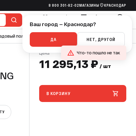
8 800 301-82-02
МАГАЗИНЫ
КРАСНОДАР
 295,13 ₽
В КОРЗИНУ
/ шт
Ваш город — Краснодар?
Избранное
Сравнение
Сметы
Корзина
Войти
адовый полив
Насосы
Канализация
Ручной инструмент
ДА
НЕТ, ДРУГОЙ
Что-то пошло не так
Цена
11 295,13 ₽
/ шт
В КОРЗИНУ
ЕТУ