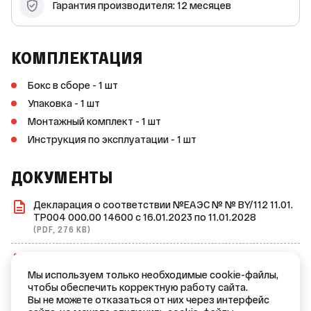
Гарантия производителя: 12 месяцев
КОМПЛЕКТАЦИЯ
Бокс в сборе - 1 шт
Упаковка - 1 шт
Монтажный комплект - 1 шт
Инструкция по эксплуатации - 1 шт
ДОКУМЕНТЫ
Декларация о соответствии №ЕАЭС № № BY/112 11.01.
TP004 000.00 14600 с 16.01.2023 по 11.01.2028
(PDF, 276 KB)
Презентация №ЕВХ50
(PDF, 369 KB)
Мы используем только необходимые cookie-файлы,
чтобы обеспечить корректную работу сайта.
Инструкция по эксплуатации №Серия ЕВХ
Вы не можете отказаться от них через интерфейс