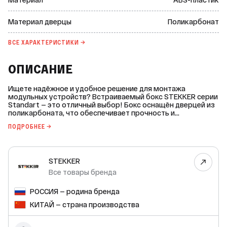
Материал дверцы
Поликарбонат
ВСЕ ХАРАКТЕРИСТИКИ →
ОПИСАНИЕ
Ищете надёжное и удобное решение для монтажа
модульных устройств? Встраиваемый бокс STEKKER серии
Standart — это отличный выбор! Бокс оснащён дверцей из
поликарбоната, что обеспечивает прочность и
долговечность. Ревизионное окошко позволяет легко
ПОДРОБНЕЕ →
контролировать состояние внутренних компонентов. В
комплекте идёт Din-рейка, которая упрощает монтаж и
подключение модульных устройств. Гарантия
производителя составляет 12 месяцев. Не упустите
STEKKER
возможность приобрести встраиваемый бокс STEKKER по
выгодной цене!
Все товары бренда
РОССИЯ — родина бренда
КИТАЙ — страна производства