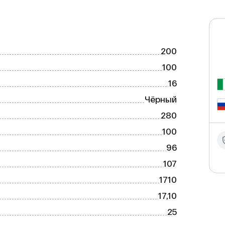
200
100
16
Чёрный
280
100
96
107
1710
17,10
25