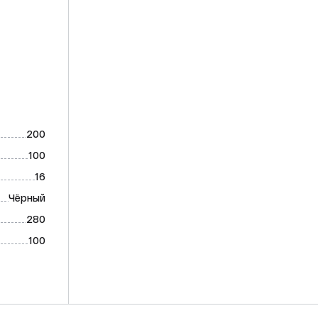
200
100
16
Чёрный
280
100