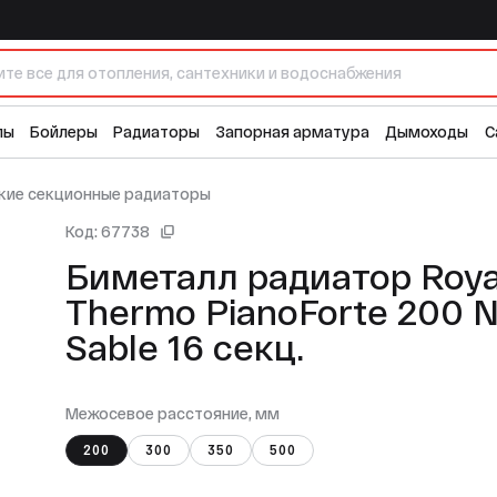
rte 200 Noir Sable 16 секц.
лы
Бойлеры
Радиаторы
Запорная арматура
Дымоходы
С
кие секционные радиаторы
Код: 67738
Биметалл радиатор Royal
Thermo PianoForte 200 Noir
Sable 16 секц.
Межосевое расстояние, мм
200
300
350
500