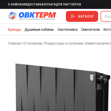
O КОМПАНИИ
ДОСТАВКА
ОПЛАТА
ДЛЯ ПАРТНЕРОВ
Биметалл радиатор Royal Thermo PianoFo
КАТАЛОГ
Бренды
Душевые кабины
Сантехника
Смесители
Кот
Главная
/
Отопление
/
Радиаторы отопления
/
Биметалличес