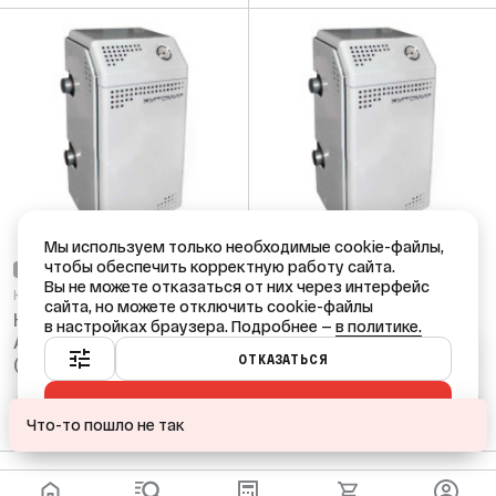
Мы используем только необходимые cookie-файлы,
чтобы обеспечить корректную работу сайта.
НЕТ В НАЛИЧИИ
НЕТ В НАЛИЧИИ
Вы не можете отказаться от них через интерфейс
Код: 45467
Код: 45456
сайта, но можете отключить cookie-файлы
Котел газовый АТЕМ М
Котел газовый АТЕМ М
в настройках браузера. Подробнее —
в политике.
АОГВ - 10 СН Sit
АОГВ - 15 СН Sit
Ваш город — Краснодар?
ОТКАЗАТЬСЯ
(парапетный, 1
(парапетный, 1
контурный, max 2 bar)
контурный, max 2 bar)
ПРИНЯТЬ ВСЕ
ДА
НЕТ, ДРУГОЙ
ПОДОБРАТЬ АНАЛОГ
ПОДОБРАТЬ АНАЛОГ
Что-то пошло не так