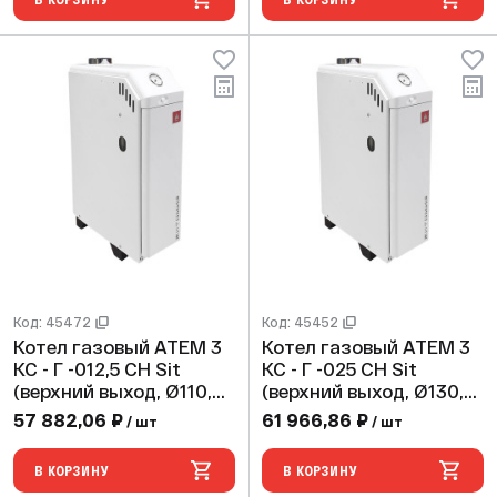
Код: 45472
Код: 45452
Котел газовый АТЕМ 3
Котел газовый АТЕМ 3
КС - Г -012,5 СН Sit
КС - Г -025 СН Sit
(верхний выход, Ø110,
(верхний выход, Ø130,
max 2 bar)
max 2 bar)
57 882,06 ₽
61 966,86 ₽
/ шт
/ шт
В КОРЗИНУ
В КОРЗИНУ