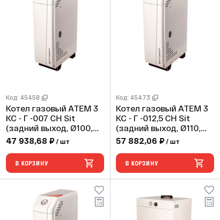
Код: 45458
Код: 45473
Котел газовый АТЕМ 3
Котел газовый АТЕМ 3
КС - Г -007 СН Sit
КС - Г -012,5 СН Sit
(задний выход, Ø100,
(задний выход, Ø110,
max 2 bar)
max 2 bar)
47 938,68 ₽
57 882,06 ₽
/ шт
/ шт
В КОРЗИНУ
В КОРЗИНУ