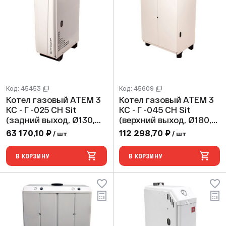
Код: 45453
Код: 45609
Котел газовый АТЕМ 3
Котел газовый АТЕМ 3
КС - Г -025 СН Sit
КС - Г -045 СН Sit
(задний выход, Ø130,
(верхний выход, Ø180,
max 2 bar)
max 2 bar)
63 170,10 ₽
112 298,70 ₽
/ шт
/ шт
В КОРЗИНУ
В КОРЗИНУ