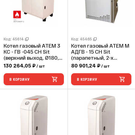
Код: 45614
Код: 45465
Котел газовый АТЕМ 3
Котел газовый АТЕМ М
КС - ГВ -045 СН Sit
АДГВ - 15 СН Sit
(верхний выход, Ø180,
(парапетный, 2-х
max 2 bar)
контурный, max 2 bar)
130 264,05 ₽
80 901,24 ₽
/ шт
/ шт
В КОРЗИНУ
В КОРЗИНУ