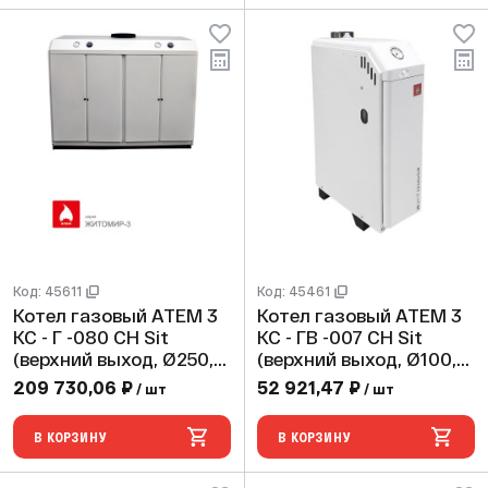
Код: 45611
Код: 45461
Котел газовый АТЕМ 3
Котел газовый АТЕМ 3
КС - Г -080 СН Sit
КС - ГВ -007 СН Sit
(верхний выход, Ø250,
(верхний выход, Ø100,
max 2 bar)
max 2 bar)
209 730,06 ₽
52 921,47 ₽
/ шт
/ шт
В КОРЗИНУ
В КОРЗИНУ