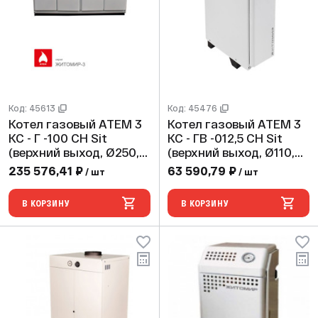
Код: 45613
Код: 45476
Котел газовый АТЕМ 3
Котел газовый АТЕМ 3
КС - Г -100 СН Sit
КС - ГВ -012,5 СН Sit
(верхний выход, Ø250,
(верхний выход, Ø110,
max 2 bar)
max 2 bar)
235 576,41 ₽
63 590,79 ₽
/ шт
/ шт
В КОРЗИНУ
В КОРЗИНУ