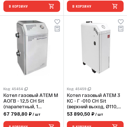
В КОРЗИНУ
В КОРЗИНУ
Код: 45454
Код: 45459
Котел газовый АТЕМ М
Котел газовый АТЕМ 3
АОГВ - 12,5 СН Sit
КС - Г -010 СН Sit
(парапетный, 1
(верхний выход, Ø110,
контурный, max 2 bar)
max 2 bar)
67 798,80 ₽
53 890,50 ₽
/ шт
/ шт
В КОРЗИНУ
В КОРЗИНУ