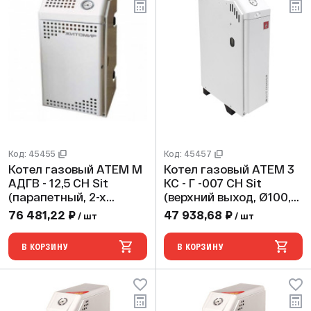
Код: 45455
Код: 45457
Котел газовый АТЕМ М
Котел газовый АТЕМ 3
АДГВ - 12,5 СН Sit
КС - Г -007 СН Sit
(парапетный, 2-х
(верхний выход, Ø100,
контурный, max 2 bar)
max 2 bar)
76 481,22 ₽
47 938,68 ₽
/ шт
/ шт
В КОРЗИНУ
В КОРЗИНУ