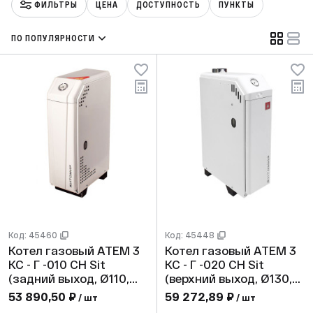
ФИЛЬТРЫ
ЦЕНА
ДОСТУПНОСТЬ
ПУНКТЫ
ПО ПОПУЛЯРНОСТИ
Код: 45460
Код: 45448
Котел газовый АТЕМ 3
Котел газовый АТЕМ 3
КС - Г -010 СН Sit
КС - Г -020 СН Sit
(задний выход, Ø110,
(верхний выход, Ø130,
max 2 bar)
max 2 bar)
53 890,50 ₽
59 272,89 ₽
/ шт
/ шт