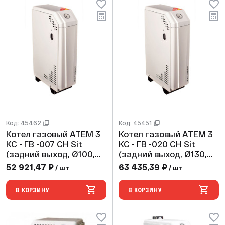
Код: 45462
Код: 45451
Котел газовый АТЕМ 3
Котел газовый АТЕМ 3
КС - ГВ -007 СН Sit
КС - ГВ -020 СН Sit
(задний выход, Ø100,
(задний выход, Ø130,
max 2 bar)
max 2 bar)
52 921,47 ₽
63 435,39 ₽
/ шт
/ шт
В КОРЗИНУ
В КОРЗИНУ