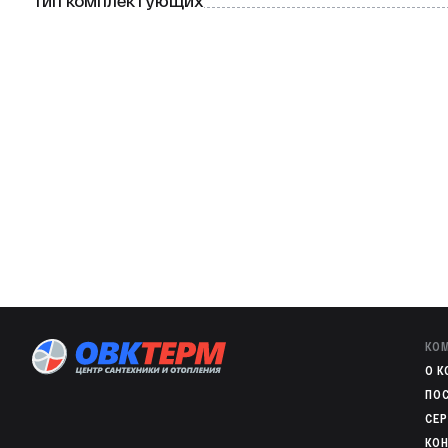
Тип комплектующих
КО
O 
ПО
СЕ
КО