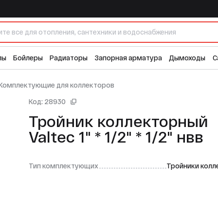
/2" нвв
лы
Бойлеры
Радиаторы
Запорная арматура
Дымоходы
С
Комплектующие для коллекторов
Код: 28930
Тройник коллекторный
Valtec 1" * 1/2" * 1/2" нвв
Тип комплектующих
Тройники колл