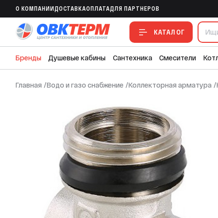
O КОМПАНИИ
ДОСТАВКА
ОПЛАТА
ДЛЯ ПАРТНЕРОВ
Тройник коллекторный Valtec 1" * 1/2" * 1
КАТАЛОГ
Бренды
Душевые кабины
Сантехника
Смесители
Кот
Главная
/
Водо и газо снабжение
/
Коллекторная арматура
/