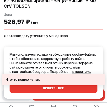
Ключ комбинирован трещоточный 15 мм
CrV TOLSEN
Цена
526,97 ₽
/ шт
Доставка: дату уточните у менеджера
TOLSEN
Мы используем только необходимые cookie-файлы,
Все товары бренда
чтобы обеспечить корректную работу сайта.
Вы не можете отказаться от них через интерфейс
КИТАЙ — страна производства
сайта, но можете отключить cookie-файлы
в настройках браузера. Подробнее —
в политике.
Ваш город — Краснодар?
ОТКАЗАТЬСЯ
Что-то пошло не так
ПРИНЯТЬ ВСЕ
ДА
НЕТ, ДРУГОЙ
В СМЕТУ
В КОРЗИНУ