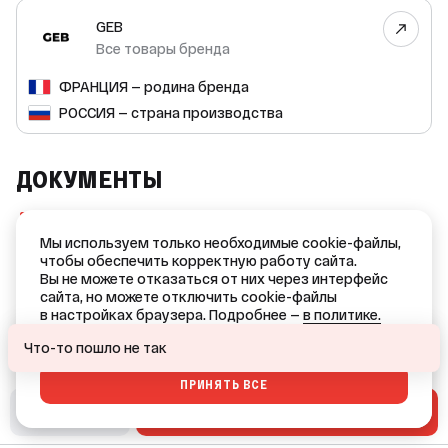
GEB
Все товары бренда
ФРАНЦИЯ — родина бренда
РОССИЯ — страна производства
ДОКУМЕНТЫ
Сертификат соответствия ССБК RU.ПБ34.Н00182
(PDF, 378 KB)
Мы используем только необходимые cookie-файлы,
чтобы обеспечить корректную работу сайта.
Сертификат соответствия №RU.НЕ42.Н07038
Вы не можете отказаться от них через интерфейс
(PNG, 1.0 MB)
сайта, но можете отключить cookie-файлы
в настройках браузера. Подробнее —
в политике.
Ваш город — Краснодар?
ОТКАЗАТЬСЯ
Что-то пошло не так
ПРИНЯТЬ ВСЕ
ДА
НЕТ, ДРУГОЙ
В СМЕТУ
В КОРЗИНУ