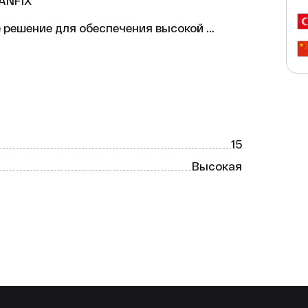
ANFIX

 решение для обеспечения высокой 
ит для использования в различных 
15
протекание.

ур.

Высокая
 качества.