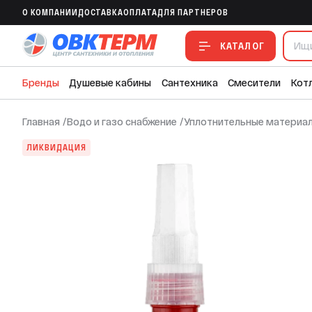
Герметик анаэробный 15, блистер, крас
O КОМПАНИИ
ДОСТАВКА
ОПЛАТА
ДЛЯ ПАРТНЕРОВ
В ИЗБРАННОЕ
В СРАВНЕНИЕ
В СМЕТУ
КАТАЛОГ
Бренды
Душевые кабины
Сантехника
Смесители
Кот
Главная
/
Водо и газо снабжение
/
Уплотнительные материа
ЛИКВИДАЦИЯ