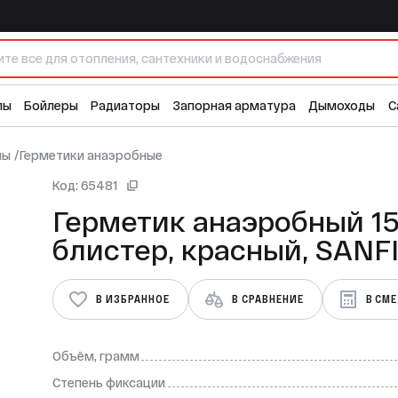
ный, SANFIX
лы
Бойлеры
Радиаторы
Запорная арматура
Дымоходы
С
лы
/
Герметики анаэробные
Код: 65481
Герметик анаэробный 15,
блистер, красный, S
В ИЗБРАННОЕ
В СРАВНЕНИЕ
В СМ
Объём, грамм
Степень фиксации