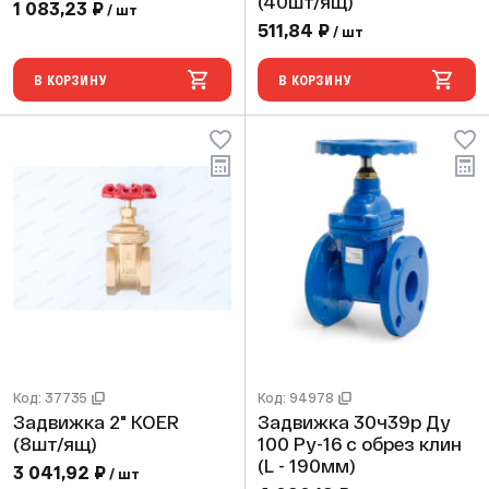
(40шт/ящ)
1 083,23 ₽
/ шт
511,84 ₽
/ шт
В КОРЗИНУ
В КОРЗИНУ
Код: 37735
Код: 94978
Задвижка 2" KOER
Задвижка 30ч39р Ду
(8шт/ящ)
100 Ру-16 с обрез клин
(L - 190мм)
3 041,92 ₽
/ шт