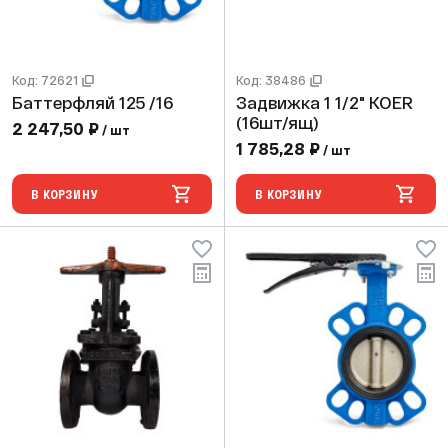
Код: 72621
Код: 38486
Баттерфляй 125 /16
Задвижка 1 1/2" KOER
(16шт/ящ)
2 247,50 ₽
/ шт
1 785,28 ₽
/ шт
В КОРЗИНУ
В КОРЗИНУ