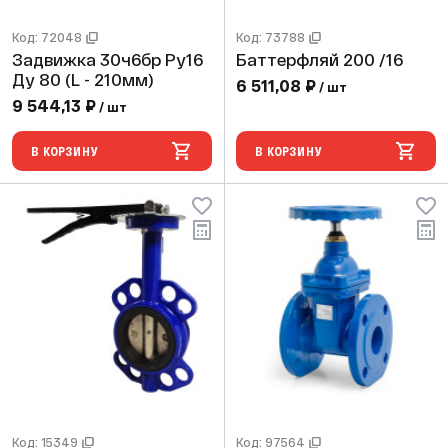
Код: 72048
Код: 73788
Задвижка 30ч6бр Ру16
Баттерфляй 200 /16
Ду 80 (L - 210мм)
6 511,08 ₽
/ шт
9 544,13 ₽
/ шт
В КОРЗИНУ
В КОРЗИНУ
Код: 15349
Код: 97564