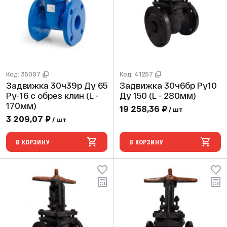
Код: 35097
Код: 41257
Задвижка 30ч39р Ду 65
Задвижка 30ч6бр Ру10
Ру-16 с обрез клин (L -
Ду 150 (L - 280мм)
170мм)
19 258,36 ₽
/ шт
3 209,07 ₽
/ шт
В КОРЗИНУ
В КОРЗИНУ