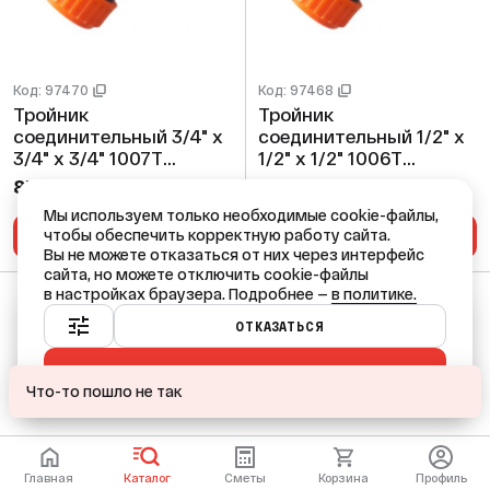
Код: 97470
Код: 97468
Тройник
Тройник
соединительный 3/4" х
соединительный 1/2" х
3/4" х 3/4" 1007Т
1/2" х 1/2" 1006Т
Aquapulse (100/25шт)
Aquapulse (200/25шт)
87,44 ₽
66,04 ₽
/ шт
/ шт
Мы используем только необходимые cookie-файлы,
чтобы обеспечить корректную работу сайта.
В КОРЗИНУ
В КОРЗИНУ
Вы не можете отказаться от них через интерфейс
сайта, но можете отключить cookie-файлы
в настройках браузера. Подробнее —
в политике.
Ваш город — Краснодар?
ОТКАЗАТЬСЯ
ПРИНЯТЬ ВСЕ
ДА
НЕТ, ДРУГОЙ
Что-то пошло не так
Главная
Каталог
Сметы
Корзина
Профиль