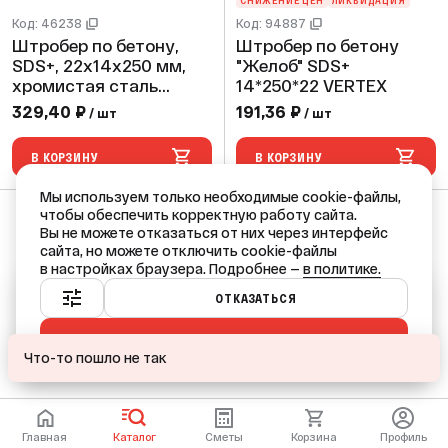
СНИЖЕНИЕ ЦЕН
ЛИКВИДАЦИЯ
Код: 46238
Код: 94887
Штробер по бетону,
Штробер по бетону
SDS+, 22х14х250 мм,
"Желоб" SDS+
хромистая сталь
14*250*22 VERTEX
InWork
329,40 ₽
191,36 ₽
/ шт
/ шт
В КОРЗИНУ
В КОРЗИНУ
Мы используем только необходимые cookie-файлы,
чтобы обеспечить корректную работу сайта.
Вы не можете отказаться от них через интерфейс
сайта, но можете отключить cookie-файлы
в настройках браузера. Подробнее —
в политике.
Ваш город — Краснодар?
ОТКАЗАТЬСЯ
ПРИНЯТЬ ВСЕ
ДА
НЕТ, ДРУГОЙ
Что-то пошло не так
Главная
Каталог
Сметы
Корзина
Профиль