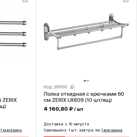
Код: 28000
Полка откидная с крючками 60
IX
см ZERIX LR809 (10 шт/ящ)
шт/ящ)
4 160,80 ₽
/ шт
Доставка: c 10 августа
з
1 магазина
Самовывоз: 1 шт, завтра, из
1 магазина