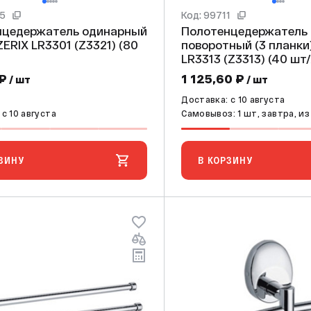
95
Код: 99711
нцедержатель одинарный
Полотенцедержатель
поворотный (3 планки) ZER
LR3313 (Z3313) (
 ₽
1 125,60 ₽
/ шт
/ шт
Доставка: c 10 августа
c 10 августа
Самовывоз: 1 шт, завтра, и
ЗИНУ
В КОРЗИНУ