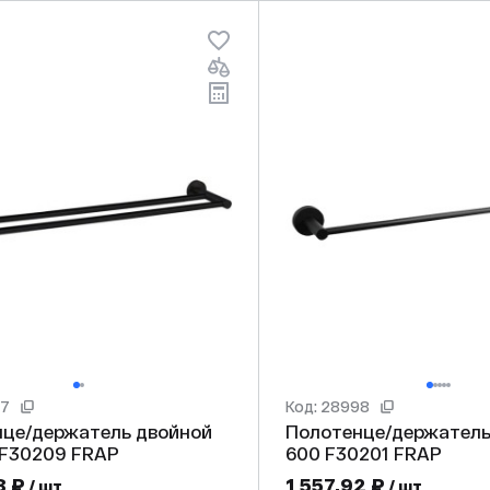
07
Код: 28998
це/держатель двойной
Полотенце/держатель
черный F30209 FRAP
600 F30201 FRAP
8 ₽
1 557,92 ₽
/ шт
/ шт