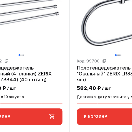
2
Код: 99700
нцедержатель
Полотенцедержатель
й (4 планки) ZERIX
"Овальный" ZERIX LR3304 (80 шт/
LR3314 (Z3344) (40 шт/ящ)
ящ)
8 ₽
582,40 ₽
/ шт
/ шт
c 10 августа
Доставка: дату уточните у
ЗИНУ
В КОРЗИНУ