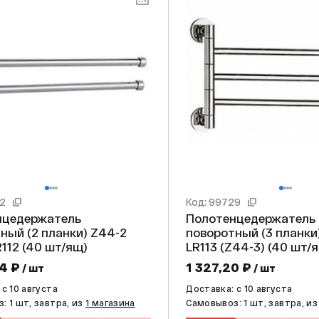
72
Код: 99729
нцедержатель
Полотенцедержатель
й (2 планки) Z44-2
поворотный (3 планки) ZER
ZERIX LR112 (40 шт/ящ)
LR113 (Z44-3) (40 
4 ₽
1 327,20 ₽
/ шт
/ шт
c 10 августа
Доставка: c 10 августа
: 1 шт, завтра, из
1 магазина
Самовывоз: 1 шт, завтра, и