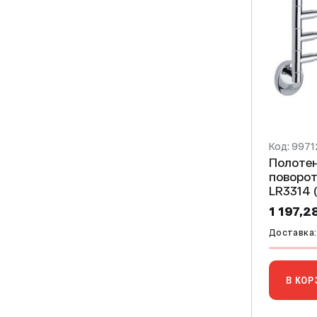
Код: 9971
Полоте
поворотны
1 197,2
Доставка: 
В КОР