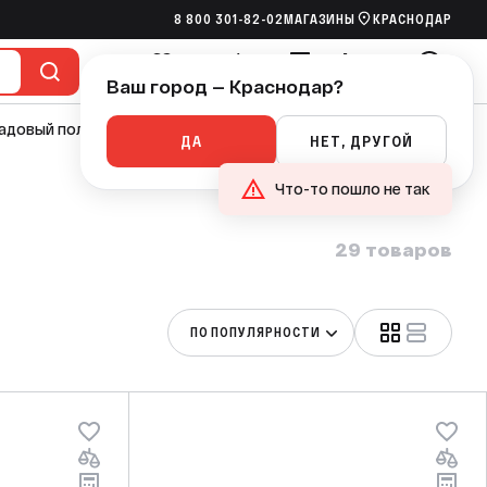
8 800 301-82-02
МАГАЗИНЫ
КРАСНОДАР
Ваш город — Краснодар?
Избранное
Сравнение
Сметы
Корзина
Войти
адовый полив
Насосы
Канализация
Ручной инструмент
ДА
НЕТ, ДРУГОЙ
Что-то пошло не так
29 товаров
ПО ПОПУЛЯРНОСТИ