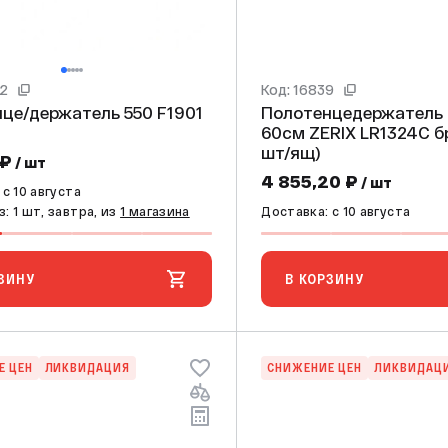
82
Код: 16839
е/держатель 550 F1901
Полотенцедержатель 
60см ZERIX LR1324С бронза (10
шт/ящ)
 ₽
/ шт
4 855,20 ₽
/ шт
c 10 августа
: 1 шт, завтра, из
1 магазина
Доставка: c 10 августа
ЗИНУ
В КОРЗИНУ
Е ЦЕН
ЛИКВИДАЦИЯ
СНИЖЕНИЕ ЦЕН
ЛИКВИДАЦ