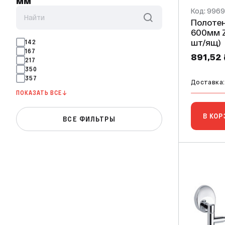
мм
Код: 996
Полоте
600мм ZERIX LR3301 (Z3321) (80
шт/ящ)
142
167
891,52
217
350
357
Доставка: 
ПОКАЗАТЬ ВСЕ ↓
В КОР
ВСЕ ФИЛЬТРЫ