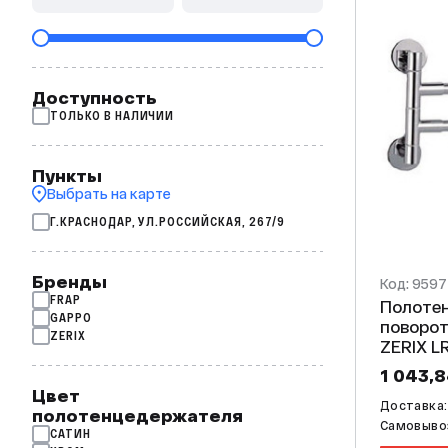
Доступность
ТОЛЬКО В НАЛИЧИИ
Пункты
Выбрать на карте
Г.КРАСНОДАР, УЛ.РОССИЙСКАЯ, 267/9
Бренды
Код: 959
FRAP
Полоте
GAPPO
поворотны
ZERIX
1 043,8
Цвет
Доставка: 
полотенцедержателя
Самовывоз
САТИН