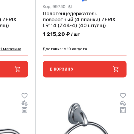
Код: 99730
Полотенцедержатель
IX
поворотный (4 планки) ZERIX
40 шт/ящ)
LR114 (Z44-4) (40 шт/ящ)
1 215,20 ₽
/ шт
з
1 магазина
Доставка: c 10 августа
В КОРЗИНУ