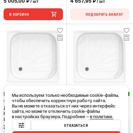
5 005,00 ₽
4 657,95 ₽
/ шт
/ шт
В КОРЗИНУ
ПОДОБРАТЬ АНАЛОГ
ОЖИДАЕТ ПОСТУПЛЕНИЯ
НОВИНКА
ОЖИДАЕТ ПОСТУПЛЕНИЯ
НОВИНКА
Мы используем только необходимые cookie-файлы,
чтобы обеспечить корректную работу сайта.
Код: 65811
Код: 65812
Вы не можете отказаться от них через интерфейс
Душевой поддон Teymi
Душевой поддон Teymi
сайта, но можете отключить cookie-файлы
Helmi квадратный
Helmi квадратный
в настройках браузера. Подробнее —
в политике.
80х80х15
90х90х15
Ваш город — Краснодар?
ОТКАЗАТЬСЯ
3 552,45 ₽
4 497,90 ₽
/ шт
/ шт