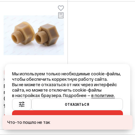
СНИЖЕНИЕ ЦЕН
ЛИКВИДАЦИЯ
Мы используем только необходимые cookie-файлы,
чтобы обеспечить корректную работу сайта.
Код: 55785
Вы не можете отказаться от них через интерфейс
Полусгон с накидной
сайта, но можете отключить cookie-файлы
гайкой 1/2"х3/4 пара
в настройках браузера. Подробнее —
в политике.
(пластик) только Крым
Ваш город — Краснодар?
ОТКАЗАТЬСЯ
165,00 ₽
/ пара
ПРИНЯТЬ ВСЕ
ДА
НЕТ, ДРУГОЙ
В КОРЗИНУ
Что-то пошло не так