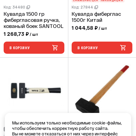
СНИЖЕНИЕ ЦЕН
ЛИКВИДАЦИЯ
Код: 34480
Код: 27844
Кувалда 1500 гр
Кувалда фиберглас
фибергласовая ручка,
1500г Китай
кованый боек SANTOOL
1 044,58 ₽
/ шт
1 268,73 ₽
/ шт
В КОРЗИНУ
В КОРЗИНУ
Мы используем только необходимые cookie-файлы,
чтобы обеспечить корректную работу сайта.
НЕТ В НАЛИЧИИ
НЕТ В НАЛИЧИИ
Вы не можете отказаться от них через интерфейс