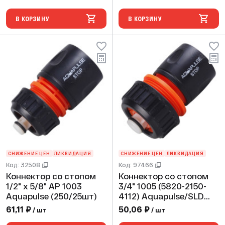
В КОРЗИНУ
В КОРЗИНУ
СНИЖЕНИЕ ЦЕН
ЛИКВИДАЦИЯ
СНИЖЕНИЕ ЦЕН
ЛИКВИДАЦИЯ
Код: 32508
Код: 97466
Коннектор со стопом
Коннектор со стопом
1/2" х 5/8" AP 1003
3/4" 1005 (5820-2150-
Aquapulse (250/25шт)
4112) Aquapulse/SLD
(250/25шт)
61,11 ₽
50,06 ₽
/ шт
/ шт