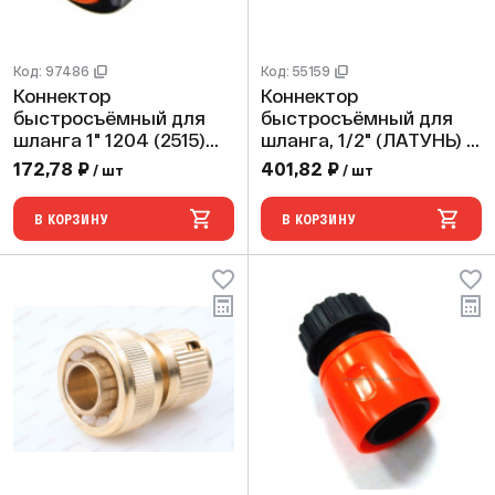
Код: 97486
Код: 55159
Коннектор
Коннектор
быстросъёмный для
быстросъёмный для
шланга 1" 1204 (2515)
шланга, 1/2" (ЛАТУНЬ) (
Aquapulse (25/10шт)
24шт/96 ящ)
172,78 ₽
401,82 ₽
/ шт
/ шт
CRAB/HORKE PRO PL-
301
В КОРЗИНУ
В КОРЗИНУ