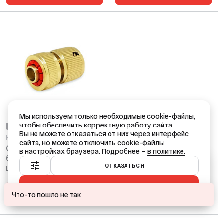
Мы используем только необходимые cookie-файлы,
чтобы обеспечить корректную работу сайта.
НЕТ В НАЛИЧИИ
Вы не можете отказаться от них через интерфейс
Код: 61656
сайта, но можете отключить cookie-файлы
Соединение
в настройках браузера. Подробнее —
в политике.
быстросъемное для
Ваш город — Краснодар?
ОТКАЗАТЬСЯ
шланга 12 мм ТIM
ПРИНЯТЬ ВСЕ
ДА
НЕТ, ДРУГОЙ
ПОДОБРАТЬ АНАЛОГ
Что-то пошло не так