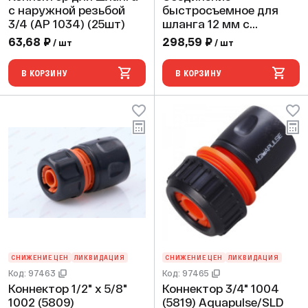
с наружной резьбой
быстросъемное для
3/4 (АР 1034) (25шт)
шланга 12 мм с
аквастопом TIM
63,68 ₽
298,59 ₽
/ шт
/ шт
В КОРЗИНУ
В КОРЗИНУ
СНИЖЕНИЕ ЦЕН
ЛИКВИДАЦИЯ
СНИЖЕНИЕ ЦЕН
ЛИКВИДАЦИЯ
Код: 97463
Код: 97465
Коннектор 1/2" х 5/8"
Коннектор 3/4" 1004
1002 (5809)
(5819) Aquapulse/SLD