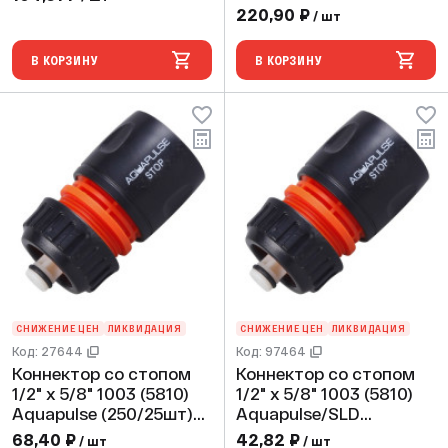
220,90 ₽
/ шт
В КОРЗИНУ
В КОРЗИНУ
СНИЖЕНИЕ ЦЕН
ЛИКВИДАЦИЯ
СНИЖЕНИЕ ЦЕН
ЛИКВИДАЦИЯ
Код: 27644
Код: 97464
Коннектор со стопом
Коннектор со стопом
1/2" х 5/8" 1003 (5810)
1/2" х 5/8" 1003 (5810)
Aquapulse (250/25шт)
Aquapulse/SLD
подвес
(250/25шт)
68,40 ₽
42,82 ₽
/ шт
/ шт