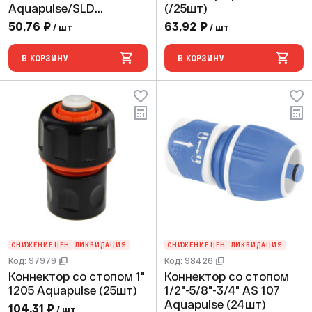
Aquapulse/SLD
(/25шт)
(250/25шт)
50,76 ₽
63,92 ₽
/ шт
/ шт
В КОРЗИНУ
В КОРЗИНУ
СНИЖЕНИЕ ЦЕН
ЛИКВИДАЦИЯ
СНИЖЕНИЕ ЦЕН
ЛИКВИДАЦИЯ
Код: 97979
Код: 98426
Коннектор со стопом 1"
Коннектор со стопом
1205 Aquapulse (25шт)
1/2"-5/8"-3/4" AS 107
Aquapulse (24шт)
104,31 ₽
/ шт