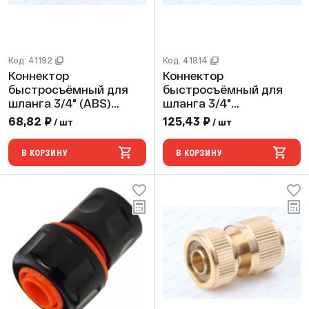
Код: 41192
Код: 41814
Коннектор
Коннектор
быстросъёмный для
быстросъёмный для
шланга 3/4" (ABS)
шланга 3/4"
(240/60 шт)
(ABS,TPR,PP,блистер)
68,82 ₽
125,43 ₽
/ шт
/ шт
PLAMIX/CRAB/HORKE
(240/24
PL-405
шт)PLAMIX/CRAB/HORK
В КОРЗИНУ
В КОРЗИНУ
E PRO PL-4525