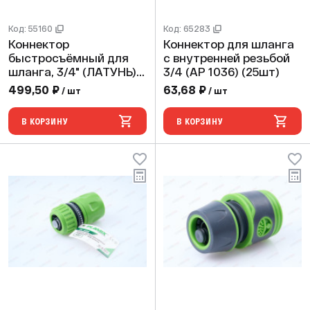
Код: 55160
Код: 65283
Коннектор
Коннектор для шланга
быстросъёмный для
с внутренней резьбой
шланга, 3/4" (ЛАТУНЬ)
3/4 (АР 1036) (25шт)
(24 шт/96ящ)
499,50 ₽
63,68 ₽
/ шт
/ шт
CRAB/HORKE PRO PL-
303
В КОРЗИНУ
В КОРЗИНУ