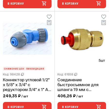
В КОРЗИНУ
В КОРЗИНУ
СНИЖЕНИЕ ЦЕН
ЛИКВИДАЦИЯ
Код: 98428
Код: 61658
Коннектор угловой 1/2"
Соединение
х 5/8" х 3/4" с
быстросъемное для
редуктором 3/4" х 1" AS
шланга 19 мм с
113 Aquapulse (20шт)
аквастопом TIM
249,35 ₽
406,26 ₽
/ шт
/ шт
В КОРЗИНУ
В КОРЗИНУ