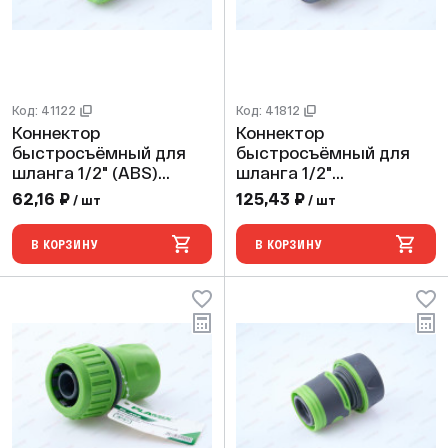
Код: 41122
Код: 41812
Коннектор
Коннектор
быстросъёмный для
быстросъёмный для
шланга 1/2" (ABS)
шланга 1/2"
(240/60 шт)
(ABS,TPR,PP,блистер)
62,16 ₽
125,43 ₽
/ шт
/ шт
PLAMIX/CRAB/HORKE
(240/24
PL-401
шт)PLAMIX/CRAB/HORK
В КОРЗИНУ
В КОРЗИНУ
E PRO PL-4521