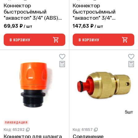
Коннектор
Коннектор
быстросъёмный
быстросъёмный
"аквастоп" 3/4" (ABS)
"аквастоп" 3/4"
(240/60 шт)
(ABS,TPR,PP,блистер)
69,93 ₽
147,63 ₽
/ шт
/ шт
PLAMIX/CRAB/HORKE
(240/24
PL-406
шт)PLAMIX/CRAB/HORK
В КОРЗИНУ
В КОРЗИНУ
E PRO PL-4526
ЛИКВИДАЦИЯ
Код: 65282
Код: 61657
Коннектор для шланга
Соединение