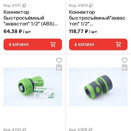
Код: 41117
Код: 41813
Коннектор
Коннектор
быстросъёмный
быстросъёмный"аквас
"аквастоп" 1/2" (ABS)
топ" 1/2"
(240/60шт)
(ABS,TPR,PP,блистер)
64,38 ₽
118,77 ₽
/ шт
/ шт
PLAMIX/HORKE PL-402
(240/24шт)PLAMIX/CRA
B/HORKE PRO PL-4522
В КОРЗИНУ
В КОРЗИНУ
Код: 41121
Код: 41815