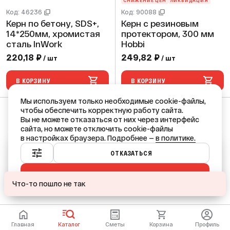
СНИЖЕНИЕ ЦЕН
ЛИКВИДАЦИЯ
Код: 46236
Код: 90088
Керн по бетону, SDS+,
Керн с резиновым
14*250мм, хромистая
протектором, 300 мм
сталь InWork
Hobbi
220,18 ₽
249,82 ₽
/ шт
/ шт
В КОРЗИНУ
В КОРЗИНУ
Мы используем только необходимые cookie-файлы,
чтобы обеспечить корректную работу сайта.
Вы не можете отказаться от них через интерфейс
сайта, но можете отключить cookie-файлы
в настройках браузера. Подробнее —
в политике.
Ваш город — Краснодар?
ОТКАЗАТЬСЯ
ПРИНЯТЬ ВСЕ
ДА
НЕТ, ДРУГОЙ
Что-то пошло не так
Главная
Каталог
Сметы
Корзина
Профиль