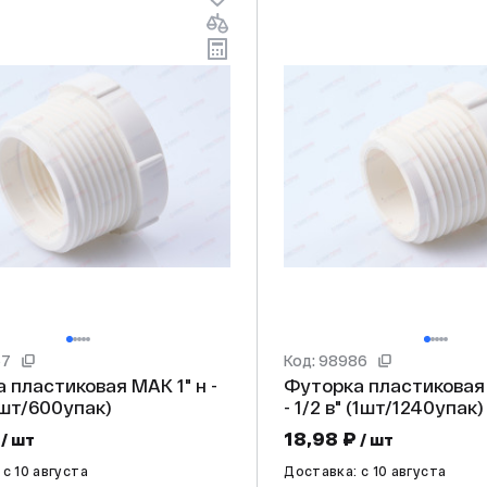
67
Код: 98986
 н -
Футорка пластиковая МАК 3/4" н
4 в" (1шт/600упак)
- 1/2 в" (1шт/1240упак)
18,98 ₽
/ шт
/ шт
c 10 августа
Доставка: c 10 августа