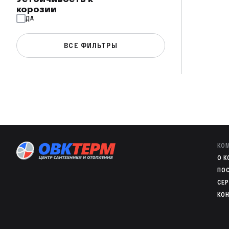
корозии
ДА
ВСЕ ФИЛЬТРЫ
КО
O 
ПО
СЕ
КО