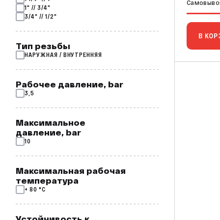
Самовывоз
1" // 3/4"
3/4" // 1/2"
В КОР
Тип резьбы
НАРУЖНАЯ / ВНУТРЕННЯЯ
Рабочее давление, bar
3,5
Максимальное
давление, bar
10
Мaксимальная рабочая
температура
+ 80 °C
Устойчивость к