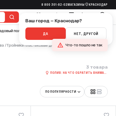
8 800 301-82-02
МАГАЗИНЫ
КРАСНОДАР
Ваш город — Краснодар?
Избранное
Сравнение
Сметы
Корзина
Войти
адовый полив
Насосы
Канализация
Ручной инструмент
ДА
НЕТ, ДРУГОЙ
Что-то пошло не так
ва
/
Тройники пластиковые для садового полива
О
3 товара
ПОЛИВ: НА ЧТО ОБРАТИТЬ ВНИМАНИЕ П
ПО ПОПУЛЯРНОСТИ