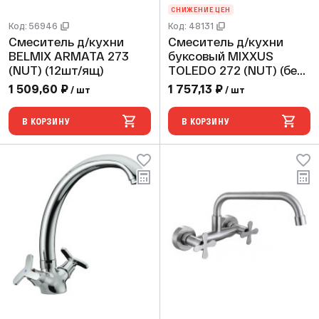
СНИЖЕНИЕ ЦЕН
Код: 56946
Код: 48131
Смеситель д/кухни
Смеситель д/кухни
BELMIX ARMATA 273
буксовый MIXXUS
(NUT) (12шт/ящ)
TOLEDO 272 (NUT) (без
подводки) (12 шт/ящ)
1 509,60 ₽
1 757,13 ₽
/ шт
/ шт
В КОРЗИНУ
В КОРЗИНУ