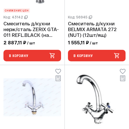
СНИЖЕНИЕ ЦЕН
Код: 43142
Код: 56945
Смеситель д/кухни
Смеситель д/кухни
нерж/сталь ZERIX GTA-
BELMIX ARMATA 272
011 REFL.BLACK (на
(NUT) (12шт/ящ)
гайке) (10 шт/ящ)
2 887,11 ₽
1 555,11 ₽
/ шт
/ шт
В КОРЗИНУ
В КОРЗИНУ