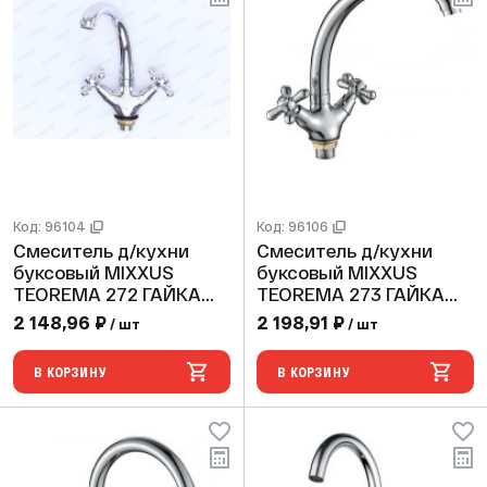
Код: 96104
Код: 96106
Смеситель д/кухни
Смеситель д/кухни
буксовый MIXXUS
буксовый MIXXUS
TEOREMA 272 ГАЙКА
TEOREMA 273 ГАЙКА
(10 шт/ящ)
(10 шт/ящ)
2 148,96 ₽
2 198,91 ₽
/ шт
/ шт
В КОРЗИНУ
В КОРЗИНУ