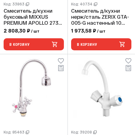
Код: 33863
Код: 40734
Смеситель д/кухни
Смеситель д/кухни
буксовый MIXXUS
нерж/сталь ZERIX GTA-
PREMIUM APOLLO 273
005-G настенный 10
шпилька (10 шт/ящ)
шт/ящ
2 808,30 ₽
1 973,58 ₽
/ шт
/ шт
В КОРЗИНУ
В КОРЗИНУ
Код: 85463
Код: 39208