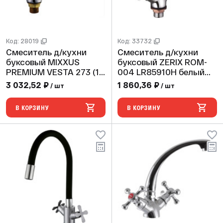
Код: 28019
Код: 33732
Смеситель д/кухни
Смеситель д/кухни
буксовый MIXXUS
буксовый ZERIX ROM-
PREMIUM VESTA 273 (10
004 LR85910H белый
шт/ящ)
(10 шт/ящ)
3 032,52 ₽
1 860,36 ₽
/ шт
/ шт
В КОРЗИНУ
В КОРЗИНУ