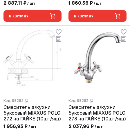
ящ)
2 887,11 ₽
1 860,36 ₽
/ шт
/ шт
В КОРЗИНУ
В КОРЗИНУ
Код: 99282
Код: 99283
Смеситель д/кухни
Смеситель д/кухни
буксовый MIXXUS POLO
буксовый MIXXUS POLO
272 на ГАЙКЕ (10шт/ящ)
273 на ГАЙКЕ (10шт/ящ)
1 956,93 ₽
2 037,96 ₽
/ шт
/ шт