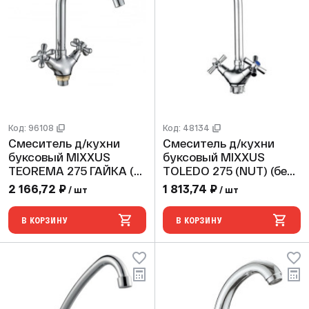
Код: 96108
Код: 48134
Смеситель д/кухни
Смеситель д/кухни
буксовый MIXXUS
буксовый MIXXUS
TEOREMA 275 ГАЙКА (10
TOLEDO 275 (NUT) (без
шт/ящ)
подводки) (12 шт/ящ)
2 166,72 ₽
1 813,74 ₽
/ шт
/ шт
В КОРЗИНУ
В КОРЗИНУ