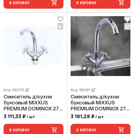
В КОРЗИНУ
В КОРЗИНУ
Код: 96070
Код: 96081
Смеситель д/кухни
Смеситель д/кухни
буксовый MIXXUS
буксовый MIXXUS
PREMIUM DOMINOX 272
PREMIUM DOMINOX 275
(10 шт/ящ) ГАЙКА
(10 шт/ящ)
3 111,33 ₽
3 161,28 ₽
/ шт
/ шт
В КОРЗИНУ
В КОРЗИНУ