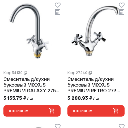
Код: 34130
Код: 27240
Смеситель д/кухни
Смеситель д/кухни
буксовый MIXXUS
буксовый MIXXUS
PREMIUM GALAXY 275
PREMIUM RETRO 273
(10 шт/ящ)
ГАЙКА (10 шт/ящ)
3 135,75 ₽
3 288,93 ₽
/ шт
/ шт
В КОРЗИНУ
В КОРЗИНУ