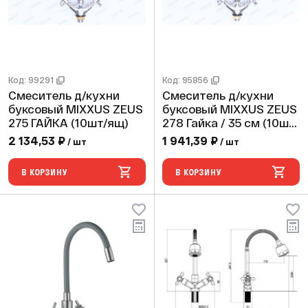
Код: 99291
Код: 95856
Смеситель д/кухни
Смеситель д/кухни
буксовый MIXXUS ZEUS
буксовый MIXXUS ZEUS
275 ГАЙКА (10шт/ящ)
278 Гайка / 35 см (10шт/
ящ)
2 134,53 ₽
1 941,39 ₽
/ шт
/ шт
В КОРЗИНУ
В КОРЗИНУ