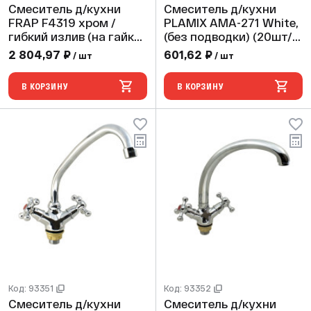
Смеситель д/кухни
Смеситель д/кухни
FRAP F4319 хром /
PLAMIX AMA-271 White,
гибкий излив (на гайке,
(без подводки) (20шт/
крест, п/об.)
ящ)
2 804,97 ₽
601,62 ₽
/ шт
/ шт
В КОРЗИНУ
В КОРЗИНУ
Код: 93351
Код: 93352
Смеситель д/кухни
Смеситель д/кухни