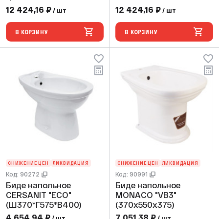
(485x345x325) (1 шт/
(495x365x325)
12 424,16 ₽
12 424,16 ₽
/ шт
/ шт
ящ)
В КОРЗИНУ
В КОРЗИНУ
СНИЖЕНИЕ ЦЕН
ЛИКВИДАЦИЯ
СНИЖЕНИЕ ЦЕН
ЛИКВИДАЦИЯ
Код: 90272
Код: 90991
Биде напольное
Биде напольное
CERSANIT "ЕCО"
MONACO "VB3"
(Ш370*Г575*В400)
(370х550х375)
4 654,94 ₽
7 051,38 ₽
/ шт
/ шт