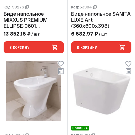
Код: 58276
Код: 53904
Биде напольное
Биде напольное SANITA
MIXXUS PREMIUM
LUXE Art
ELLIPSE-0601
(360x600x398)
(580х360х410)
13 852,16 ₽
6 682,97 ₽
/ шт
/ шт
В КОРЗИНУ
В КОРЗИНУ
НОВИНКА