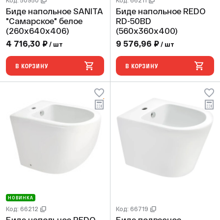
Код: 50950
Код: 66211
Биде напольное SANITA
Биде напольное REDO
"Самарское" белое
RD-50BD
(260x640x406)
(560х360х400)
4 716,30 ₽
9 576,96 ₽
/ шт
/ шт
В КОРЗИНУ
В КОРЗИНУ
НОВИНКА
Код: 66212
Код: 66719